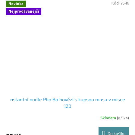
Kód:
7546
Novinka
Nejprodávanější
nstantní nudle Pho Bo hovězí s kapsou masa v misce
120
Skladem
(>5 ks)
Do košíku