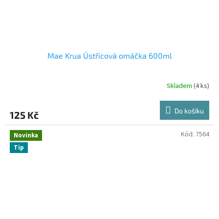
Mae Krua Ústřicová omáčka 600ml
Skladem
(4 ks)
Do košíku
125 Kč
Kód:
7564
Novinka
Tip