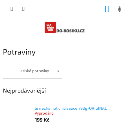
Přejít
NÁKUP
na
obsah
KOŠÍK
Potraviny
Asiské potraviny
Nejprodávanější
Sriracha hot chili sauce 793g-ORIGINAL
Vyprodáno
199 Kč