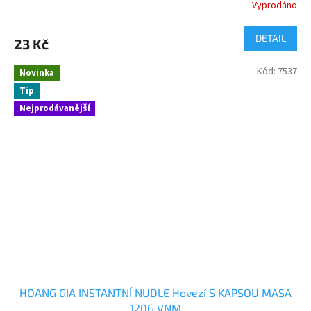
Vyprodáno
DETAIL
23 Kč
Kód:
7537
Novinka
Tip
Nejprodávanější
HOANG GIA INSTANTNÍ NUDLE Hovezí S KAPSOU MASA
120G VNM