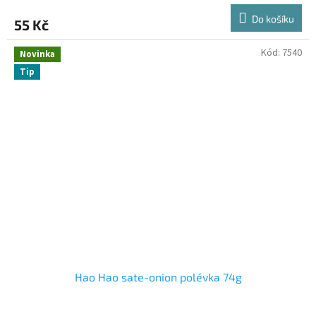
Do košíku
55 Kč
Kód:
7540
Novinka
Tip
Hao Hao sate-onion polévka 74g