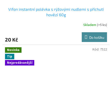
Vifon instantní polévka s rýžovými nudlemi s příchutí
hovězí 60g
Skladem
(>5 ks)
Do košíku
20 Kč
Kód:
7522
Novinka
Tip
Nejprodávanější