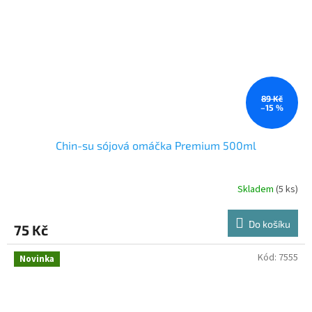
89 Kč
–15 %
Chin-su sójová omáčka Premium 500ml
Skladem
(5 ks)
Do košíku
75 Kč
Kód:
7555
Novinka