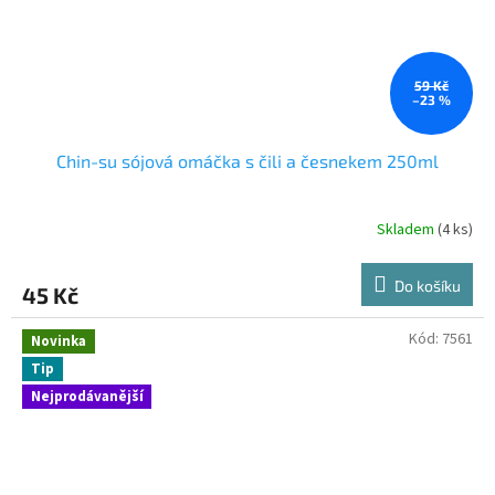
59 Kč
–23 %
Chin-su sójová omáčka s čili a česnekem 250ml
Skladem
(4 ks)
Do košíku
45 Kč
Kód:
7561
Novinka
Tip
Nejprodávanější