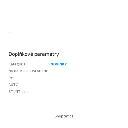
.
.
Doplňkové parametry
Kategorie
:
NOVINKY
NA DALKOVE OVLADANI
:
Rc
:
AUTO
:
STUNT car
:
Z
á
Shoptet.cz
p
a