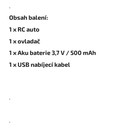
.
Obsah balení:
1 x RC auto
1 x ovladač
1 x Aku baterie 3,7 V / 500 mAh
1 x USB nabíjecí kabel
.
.