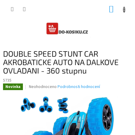
Přejít
NÁKUP
na
obsah
KOŠÍK
DOUBLE SPEED STUNT CAR
AKROBATICKE AUTO NA DALKOVE
OVLADANI - 360 stupnu
5735
Průměrné
Neohodnoceno
Podrobnosti hodnocení
Novinka
hodnocení
produktu
je
0,0
z
5
hvězdiček.