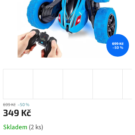
699 Kč
–50 %
699 Kč
–50 %
349 Kč
Měrná
Skladem
(2 ks)
cena: