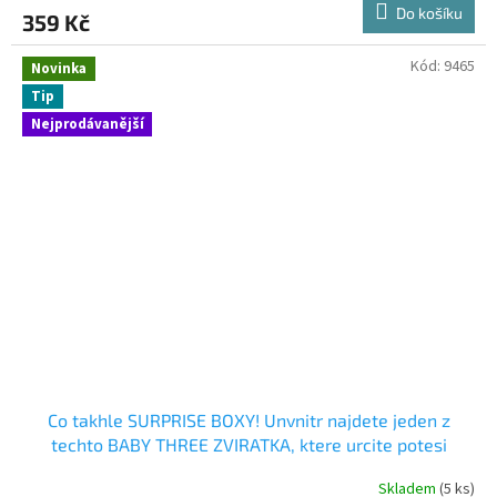
Do košíku
359 Kč
Kód:
9465
Novinka
Tip
Nejprodávanější
Co takhle SURPRISE BOXY! Unvnitr najdete jeden z
techto BABY THREE ZVIRATKA, ktere urcite potesi
Skladem
(5 ks)