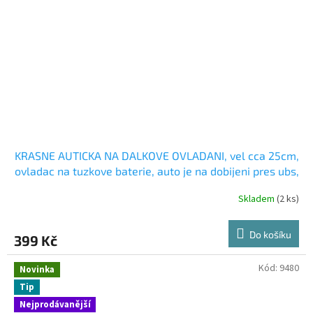
KRASNE AUTICKA NA DALKOVE OVLADANI, vel cca 25cm,
ovladac na tuzkove baterie, auto je na dobijeni pres ubs,
jezdi vsemi smery
Skladem
(2 ks)
Do košíku
399 Kč
Kód:
9480
Novinka
Tip
Nejprodávanější