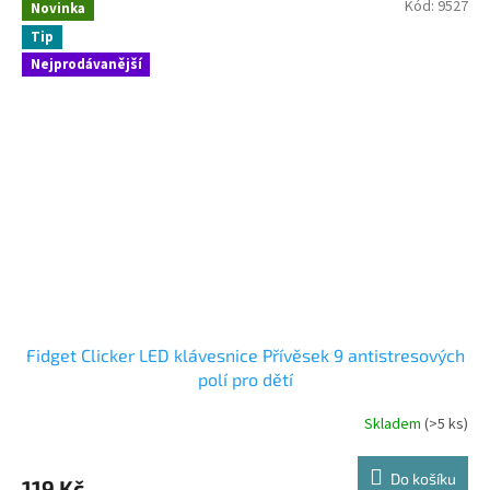
Kód:
9527
Novinka
Tip
Nejprodávanější
Fidget Clicker LED klávesnice Přívěsek 9 antistresových
polí pro dětí
Skladem
(>5 ks)
Do košíku
119 Kč