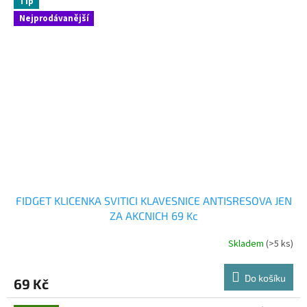
Tip
hvězdiček.
Nejprodávanější
FIDGET KLICENKA SVITICI KLAVESNICE ANTISRESOVA JEN
ZA AKCNICH 69 Kc
Skladem
(>5 ks)
Do košíku
69 Kč