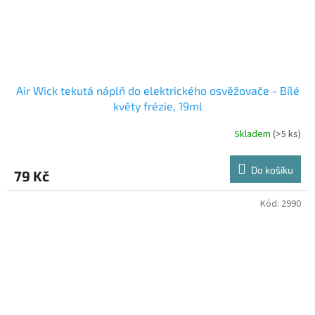
Air Wick tekutá náplň do elektrického osvěžovače - Bílé
květy frézie, 19ml
Skladem
(>5 ks)
Do košíku
79 Kč
Kód:
2990