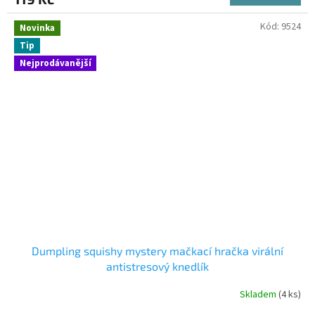
Kód:
9524
Novinka
Tip
Nejprodávanější
Dumpling squishy mystery mačkací hračka virální
antistresový knedlík
Skladem
(4 ks)