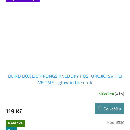
BLIND BOX DUMPLINGS KNEDLIKY FOSFORUJICI SVITICI
VE TME - glow in the dark
Skladem
(4 ks)
Průměrné
hodnocení
produktu
Do košíku
119 Kč
je
5,0
z
Kód:
9530
Novinka
5