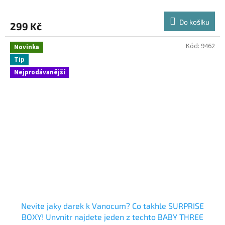
Do košíku
299 Kč
Kód:
9462
Novinka
Tip
Nejprodávanější
Nevite jaky darek k Vanocum? Co takhle SURPRISE
BOXY! Unvnitr najdete jeden z techto BABY THREE