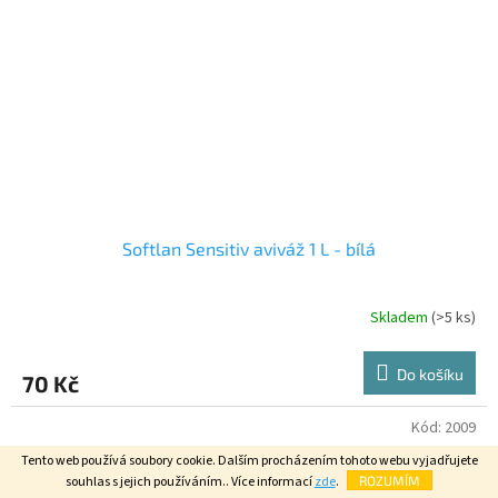
Softlan Sensitiv aviváž 1 L - bílá
Skladem
(>5 ks)
Průměrné
hodnocení
produktu
Do košíku
70 Kč
je
4,5
z
Kód:
2009
5
Tento web používá soubory cookie. Dalším procházením tohoto webu vyjadřujete
hvězdiček.
souhlas s jejich používáním.. Více informací
zde
.
ROZUMÍM