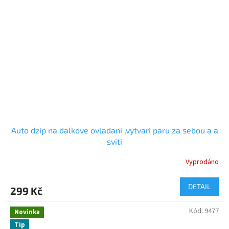
Auto dzip na dalkove ovladani ,vytvari paru za sebou a a
sviti
Vyprodáno
DETAIL
299 Kč
Kód:
9477
Novinka
Tip