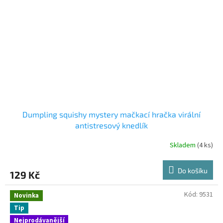
Dumpling squishy mystery mačkací hračka virální
antistresový knedlík
Skladem
(4 ks)
Do košíku
129 Kč
Kód:
9531
Novinka
Tip
Nejprodávanější