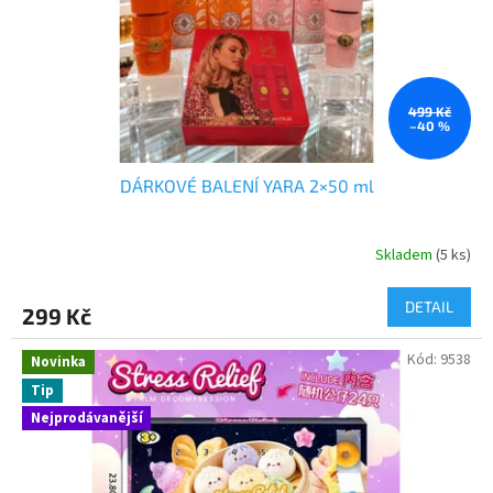
o
m
o
v
499 Kč
–40 %
a
DÁRKOVÉ BALENÍ YARA 2×50 ml
Skladem
(5 ks)
DETAIL
299 Kč
Kód:
9538
Novinka
Tip
Nejprodávanější