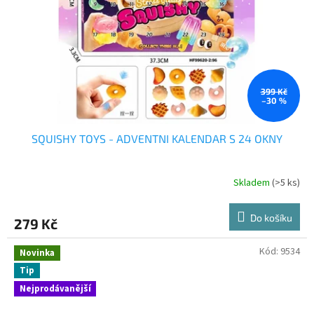
399 Kč
–30 %
SQUISHY TOYS - ADVENTNI KALENDAR S 24 OKNY
Skladem
(>5 ks)
Do košíku
279 Kč
Kód:
9534
Novinka
Tip
Nejprodávanější