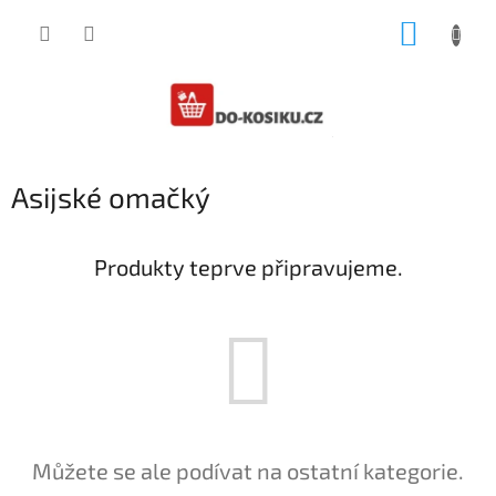
Přejít
NÁKUP
na
obsah
KOŠÍK
Asijské omačký
Produkty teprve připravujeme.
Můžete se ale podívat na ostatní kategorie.