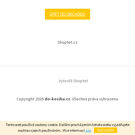
ZPĚT DO OBCHODU
Z
á
Shoptet.cz
p
a
t
í
Vytvořil Shoptet
Copyright 2026
do-kosiku.cz
. Všechna práva vyhrazena.
Tento web používá soubory cookie. Dalším procházením tohoto webu vyjadřujete
souhlas s jejich používáním.. Více informací
zde
.
ROZUMÍM