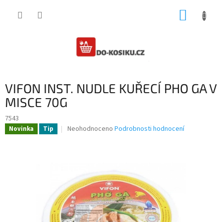
Přejít
NÁKUP
na
obsah
KOŠÍK
VIFON INST. NUDLE KUŘECÍ PHO GA V
MISCE 70G
7543
Průměrné
Neohodnoceno
Podrobnosti hodnocení
Novinka
Tip
hodnocení
produktu
je
0,0
z
5
hvězdiček.