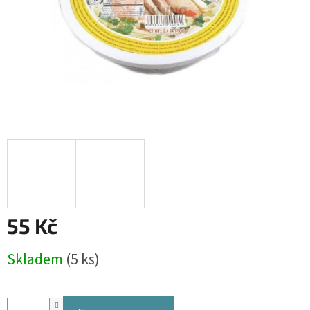
55 Kč
Měrná
Skladem
(5 ks)
cena: