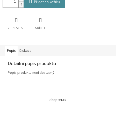
Přidat do košíku
ZEPTAT SE
SDÍLET
Popis
Diskuze
Detailní popis produktu
Popis produktu není dostupný
Z
á
Shoptet.cz
p
a
t