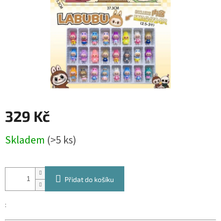
329 Kč
Měrná
Skladem
(>5 ks)
cena:
Přidat do košíku
: