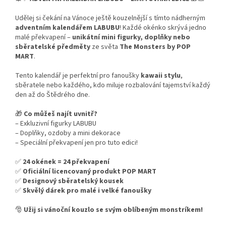
Udělej si čekání na Vánoce ještě kouzelnější s tímto nádherným
adventním kalendářem LABUBU
! Každé okénko skrývá jedno
malé překvapení –
unikátní mini figurky, doplňky nebo
sběratelské předměty
ze světa
The Monsters by POP
MART
.
Tento kalendář je perfektní pro fanoušky
kawaii stylu
,
sběratele nebo každého, kdo miluje rozbalování tajemství každý
den až do Štědrého dne.
🎁
Co můžeš najít uvnitř?
– Exkluzivní figurky LABUBU
– Doplňky, ozdoby a mini dekorace
– Speciální překvapení jen pro tuto edici!
✅
24 okének = 24 překvapení
✅
Oficiální licencovaný produkt POP MART
✅
Designový sběratelský kousek
✅
Skvělý dárek pro malé i velké fanoušky
🎅
Užij si vánoční kouzlo se svým oblíbeným monstríkem!