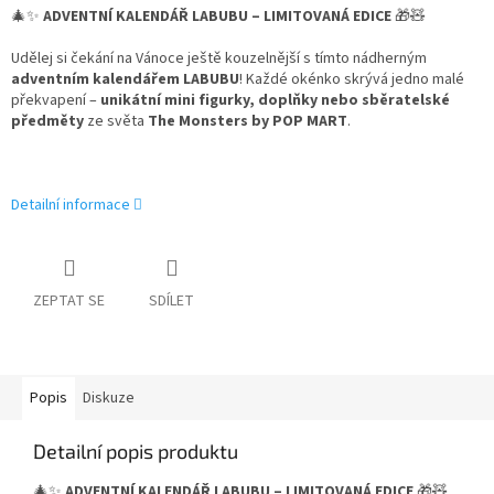
🎄✨
ADVENTNÍ KALENDÁŘ LABUBU – LIMITOVANÁ EDICE
🎁🧸
Udělej si čekání na Vánoce ještě kouzelnější s tímto nádherným
adventním kalendářem LABUBU
! Každé okénko skrývá jedno malé
překvapení –
unikátní mini figurky, doplňky nebo sběratelské
předměty
ze světa
The Monsters by POP MART
.
Detailní informace
ZEPTAT SE
SDÍLET
Popis
Diskuze
Detailní popis produktu
🎄✨
ADVENTNÍ KALENDÁŘ LABUBU – LIMITOVANÁ EDICE
🎁🧸