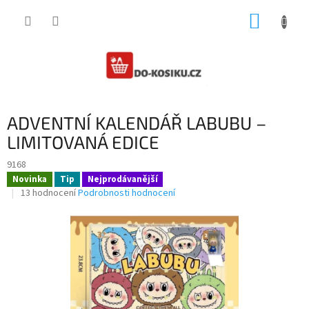
Přejít
NÁKUP
na
obsah
KOŠÍK
ADVENTNÍ KALENDÁŘ LABUBU –
LIMITOVANÁ EDICE
9168
Novinka
Tip
Nejprodávanější
Průměrné
13 hodnocení
Podrobnosti hodnocení
hodnocení
produktu
je
3,3
z
5
hvězdiček.