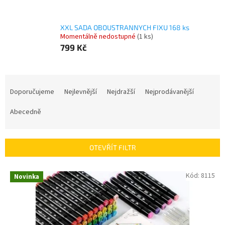
XXL SADA OBOUSTRANNYCH FIXU 168 ks
Momentálně nedostupné
(1 ks)
799 Kč
Ř
a
Doporučujeme
Nejlevnější
Nejdražší
Nejprodávanější
z
e
Abecedně
n
í
p
OTEVŘÍT FILTR
r
o
V
Kód:
8115
Novinka
d
ý
u
p
k
i
t
s
ů