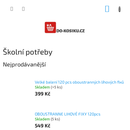
Přejít
NÁKUP
na
obsah
KOŠÍK
Školní potřeby
Nejprodávanější
Velké balení 120 pcs oboustranných líhových fixů
Skladem
(>5 ks)
399 Kč
OBOUSTRANNE LIHOVÉ FIXY 120pcs
Skladem
(5 ks)
549 Kč