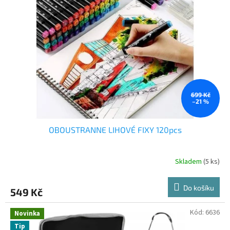
699 Kč
–21 %
OBOUSTRANNE LIHOVÉ FIXY 120pcs
Skladem
(5 ks)
Do košíku
549 Kč
Kód:
6636
Novinka
Tip