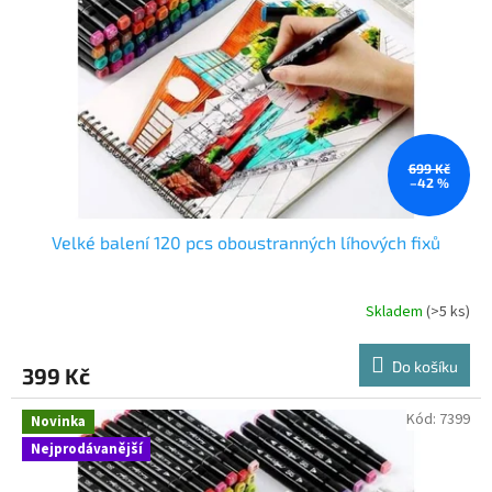
p
r
o
d
u
k
t
ů
699 Kč
–42 %
Velké balení 120 pcs oboustranných líhových fixů
Skladem
(>5 ks)
Do košíku
399 Kč
Kód:
7399
Novinka
Nejprodávanější