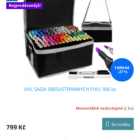
Nejprodávanější
1 099 Kč
–27 %
XXL SADA OBOUSTRANNYCH FIXU 168 ks
Momentálně nedostupné
(1 ks)
Do košíku
799 Kč