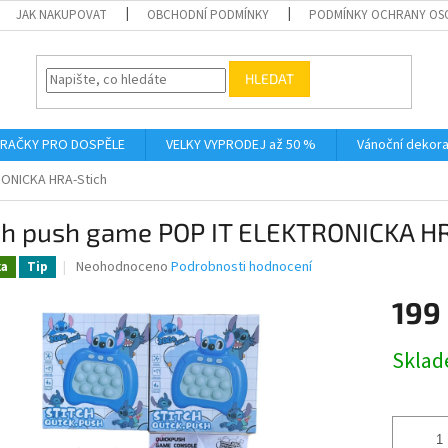
JAK NAKUPOVAT
OBCHODNÍ PODMÍNKY
PODMÍNKY OCHRANY OS
HLEDAT
RAČKY PRO DOSPĚLE
VELKY VYPRODEJ až 50 %
Vánoční dekor
ONICKA HRA-Stich
ch push game POP IT ELEKTRONICKA H
Průměrné
Neohodnoceno
Podrobnosti hodnocení
ka
Tip
hodnocení
produktu
199
je
0,0
Měrná
Skla
z
cena:
5
hvězdiček.