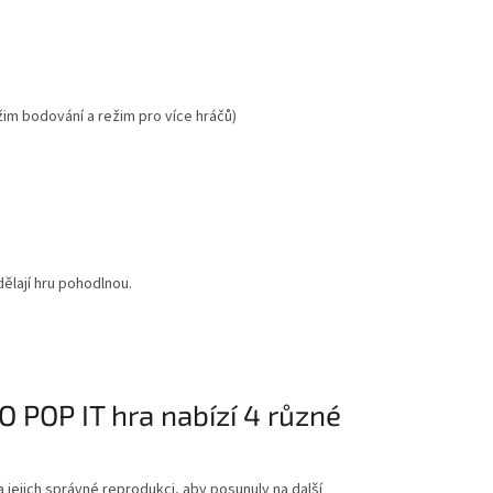
im bodování a režim pro více hráčů)
dělají hru pohodlnou.
O POP IT hra nabízí 4 různé
jejich správné reprodukci, aby posunuly na další