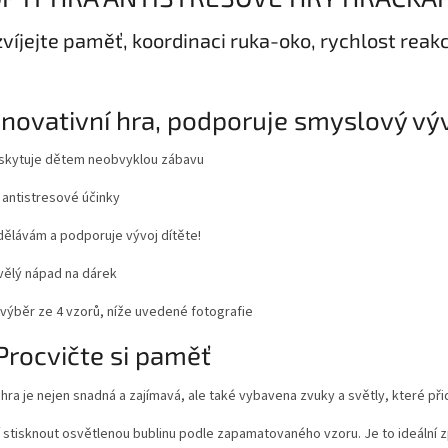
víjejte paměť, koordinaci ruka-oko, rychlost reakce
Inovativní hra, podporuje smyslový vý
skytuje dětem neobvyklou zábavu
 antistresové účinky
dělávám a podporuje vývoj dítěte!
vělý nápad na dárek
 výběr ze 4 vzorů, níže uvedené fotografie
Procvičte si paměť
hra je nejen snadná a zajímavá, ale také vybavena zvuky a světly, které při
í stisknout osvětlenou bublinu podle zapamatovaného vzoru. Je to ideální 