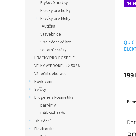
Plyšové hračky
Nejp
Hračky pro holky
Hračky pro kluky
Autíčka
Stavebnice
Společenské hry
QUIC
ELEK
Ostatní hračky
HRAČKY PRO DOSPĚLE
Průmě
VELKY VYPRODEJ až 50 %
hodno
produ
Vánoční dekorace
199 
je
Povlečení
2,0
Svíčky
z
5
Drogerie a kosmetika
Popi
hvězdi
parfémy
Dárkové sady
Oblečení
Det
Elektronika
PO