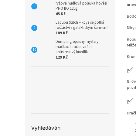
rýžová nudlová polévka hovězí
úrov
PHO BO 120g
45 Kč
Bodo
Labubu Stitch – když se potká
rošťáctví s galaktickým šarmem!
Díky
189 Kč
Robu
Dumpling squishy mystery
Můžet
mačkací hračka virální
antistresový knedlík
Kromě
129 Kč
✅ 
Reži
pozit
✅ 
Hrač
Vyhledávání