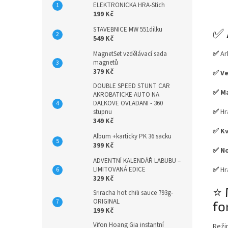
ELEKTRONICKA HRA-Stich
199 Kč
STAVEBNICE MW 551dilku
✅ 
549 Kč
✅
Ar
MagnetSet vzdělávací sada
magnetů
379 Kč
✅ Ve
DOUBLE SPEED STUNT CAR
✅ M
AKROBATICKE AUTO NA
DALKOVE OVLADANI - 360
✅
Hr
stupnu
349 Kč
✅ Kv
Album +karticky PK 36 sacku
399 Kč
✅ No
ADVENTNÍ KALENDÁŘ LABUBU –
✅
Hr
LIMITOVANÁ EDICE
329 Kč
⭐ 
Sriracha hot chili sauce 793g-
ORIGINAL
fo
199 Kč
Vifon Hoang Gia instantní
Reži