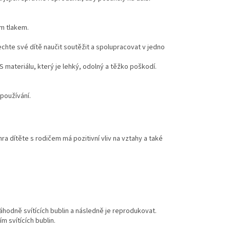
m tlakem.
echte své dítě naučit soutěžit a spolupracovat v jedno
 materiálu, který je lehký, odolný a těžko poškodí.
 používání.
hra dítěte s rodičem má pozitivní vliv na vztahy a také
odně svítících bublin a následně je reprodukovat.
m svítících bublin.