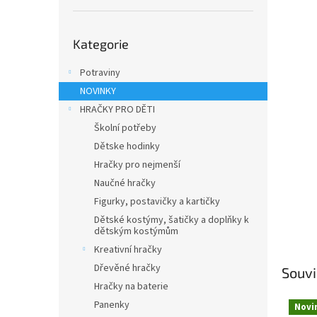
n
e
Přeskočit
l
Kategorie
kategorie
Potraviny
NOVINKY
HRAČKY PRO DĚTI
Školní potřeby
Dětske hodinky
Hračky pro nejmenší
Naučné hračky
Figurky, postavičky a kartičky
Dětské kostýmy, šatičky a doplňky k
dětským kostýmům
Kreativní hračky
Dřevěné hračky
Souvi
Hračky na baterie
Panenky
Novi