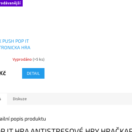
rodávanější
K PUSH POP IT
TRONICKA HRA
Vyprodáno
(>5 ks)
rné
cení
ktu
Kč
DETAIL
s
Diskuze
ček.
ailní popis produktu
P IT HRA ANTISTRESOVÉ HRY HRAČKA