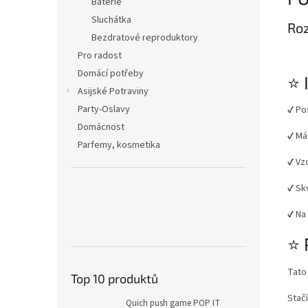
Baterie
Sluchátka
Roz
Bezdratové reproduktory
Pro radost
Domácí potřeby
⭐ 
Asijské Potraviny
Party-Oslavy
✔ Po
Domácnost
✔ Má
Parfemy, kosmetika
✔ Vz
✔ Sk
✔ Na
⭐ 
Tato 
Top 10 produktů
Stač
Quich push game POP IT