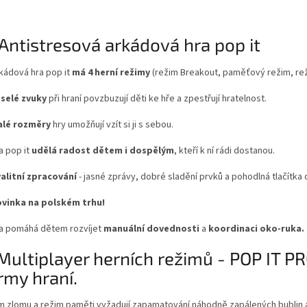
Antistresová arkádová hra pop it
kádová hra pop it
má 4 herní režimy
(režim Breakout, paměťový režim, rež
selé zvuky
při hraní povzbuzují děti ke hře a zpestřují hratelnost.
alé rozměry
hry umožňují vzít si ji s sebou.
a pop it
udělá radost dětem i dospělým
, kteří k ní rádi dostanou.
alitní zpracování
- jasné zprávy, dobré sladění prvků a pohodlná tlačítka 
vinka na polském trhu!
a pomáhá dětem rozvíjet
manuální dovednosti
a
koordinaci oko-ruka.
Multiplayer herních režimů - POP IT PR
rmy hraní.
m zlomu a režim paměti vyžadují zapamatování náhodně zapálených bublin a 