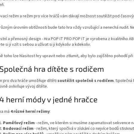
eň.
vací režim a režim pro více hráčů vám dávají možnost soutěžit pod časový
 různým úrovním obtížnosti bude tato hra vždy vzrušující a nenechá nudit. N
stní a přenosný design - Hra POP IT PRO POP IT je vyrobena z kvalitního ABS
e si ji vzít s sebou a užívat si ji kdykoliv a kdekoliv.
 toho lze hlasitost hry upravit nebo ztlumit, aby bylo zajištěno pohodlí při
Společná hra dítěte s rodičem
m pro dva hráče umožňuje dítěti
soutěžit společně s rodičem
. Společná 
ivně ovlivňuje vývoj dítěte.
4 herní módy v jedné hračce
ka má
4 různé herní režimy
:
Paměťový režim
- režim, ve kterém si musíme zapamatovat sekvence náh
Bodovací režim
- režim, který spočívá v získání co nejvíce bodů stisknutí