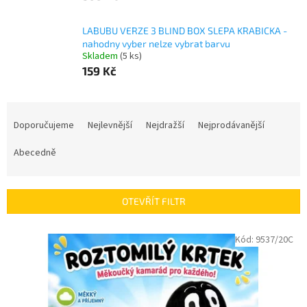
LABUBU VERZE 3 BLIND BOX SLEPA KRABICKA -
nahodny vyber nelze vybrat barvu
Skladem
(5 ks)
159 Kč
Ř
a
Doporučujeme
Nejlevnější
Nejdražší
Nejprodávanější
z
e
Abecedně
n
í
p
OTEVŘÍT FILTR
r
o
V
Kód:
9537/20C
d
ý
u
p
k
i
t
s
ů