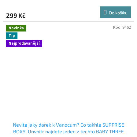
Do košíku
299 Kč
Kód:
9462
Novinka
Tip
Nejprodávanější
Nevite jaky darek k Vanocum? Co takhle SURPRISE
BOXY! Unvnitr najdete jeden z techto BABY THREE