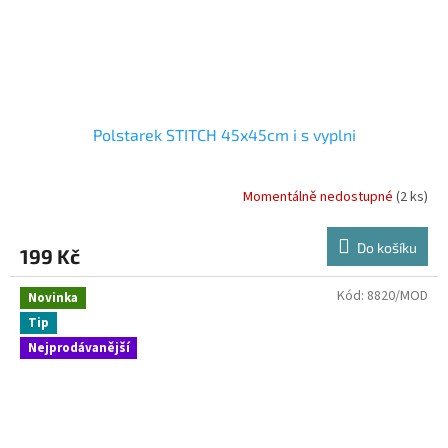
Polstarek STITCH 45x45cm i s vyplni
Momentálně nedostupné
(2 ks)
Do košíku
199 Kč
Kód:
8820/MOD
Novinka
Tip
Nejprodávanější