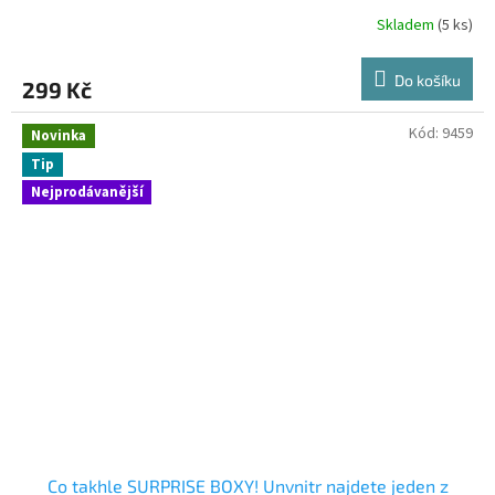
ZVIRATKA
Skladem
(5 ks)
Do košíku
299 Kč
Kód:
9459
Novinka
Tip
Nejprodávanější
Co takhle SURPRISE BOXY! Unvnitr najdete jeden z