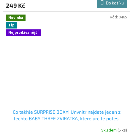
Do košíku
249 Kč
Kód:
9465
Novinka
Tip
Nejprodávanější
Co takhle SURPRISE BOXY! Unvnitr najdete jeden z
techto BABY THREE ZVIRATKA, ktere urcite potesi
Skladem
(5 ks)