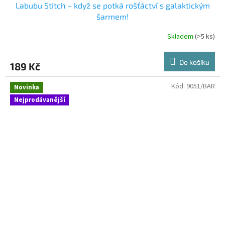
Labubu Stitch – když se potká rošťáctví s galaktickým
šarmem!
Skladem
(>5 ks)
Průměrné
hodnocení
produktu
Do košíku
189 Kč
je
3,6
z
Kód:
9051/BAR
Novinka
5
Nejprodávanější
hvězdiček.