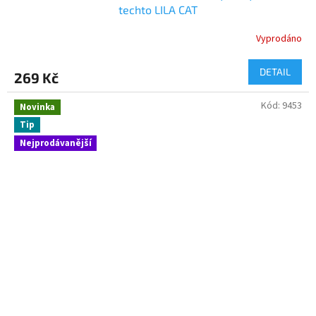
techto LILA CAT
Vyprodáno
DETAIL
269 Kč
Kód:
9453
Novinka
Tip
Nejprodávanější