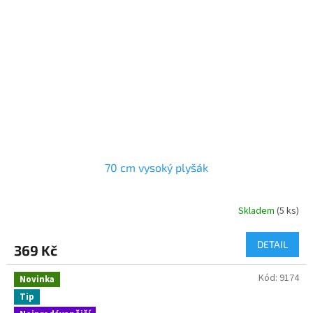
70 cm vysoký plyšák
Skladem
(5 ks)
DETAIL
369 Kč
Kód:
9174
Novinka
Tip