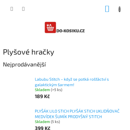
Přejít
NÁKUP
na
obsah
KOŠÍK
Plyšové hračky
Nejprodávanější
Labubu Stitch – když se potká rošťáctví s
galaktickým šarmem!
Skladem
(>5 ks)
189 Kč
PLYŠÁK LILO STICH PLYŠÁK STICH UKLIDŇOVAČ
MEDVÍDEK ŠUMÍK PRODYŠNÝ STITCH
Skladem
(5 ks)
399 Kč