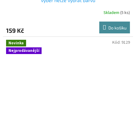
vyber nelze vybrat barvu
Skladem
(5 ks)
Do košíku
159 Kč
Kód:
9129
Novinka
Nejprodávanější