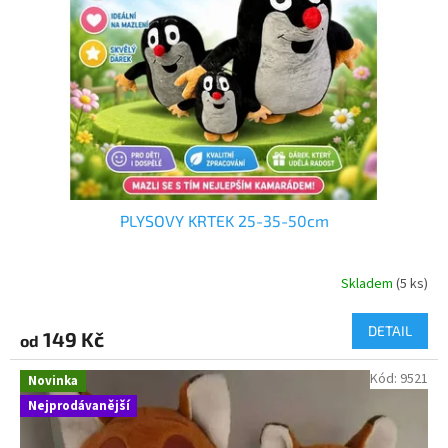
p
r
o
d
u
k
t
ů
PLYSOVY KRTEK 25-35-50cm
Skladem
(5 ks)
DETAIL
149 Kč
od
Kód:
9521
Novinka
Nejprodávanější