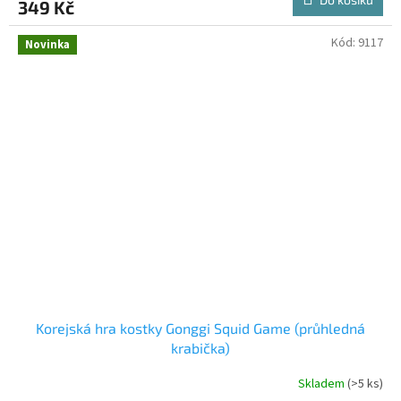
349 Kč
Kód:
9117
Novinka
Korejská hra kostky Gonggi Squid Game (průhledná
krabička)
Skladem
(>5 ks)