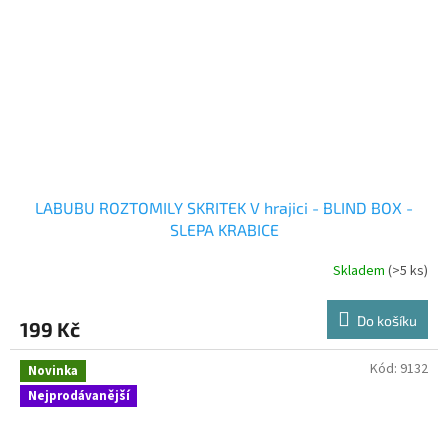
LABUBU ROZTOMILY SKRITEK V hrajici - BLIND BOX -
SLEPA KRABICE
Skladem
(>5 ks)
Průměrné
hodnocení
produktu
Do košíku
199 Kč
je
1,0
z
Kód:
9132
Novinka
5
Nejprodávanější
hvězdiček.