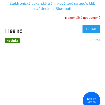
Elektronický boxerský tréninkový terč na zeď s LED
osvětlením a Bluetooth
Momentálně nedostupné
DETAIL
1 199 Kč
Kód:
9054
Novinka
699 Kč
–28 %