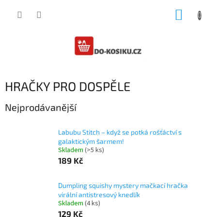
Přejít
NÁKUP
na
obsah
KOŠÍK
HRAČKY PRO DOSPĚLE
Nejprodávanější
Labubu Stitch – když se potká rošťáctví s
galaktickým šarmem!
Skladem
(>5 ks)
189 Kč
Dumpling squishy mystery mačkací hračka
virální antistresový knedlík
Skladem
(4 ks)
129 Kč