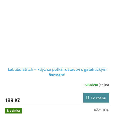
Labubu Stitch – když se potká rošťáctví s galaktickým
šarmem!
Skladem
(>5 ks)
Průměrné
hodnocení
produktu
Do košíku
189 Kč
je
3,6
z
Kód:
9126
Novinka