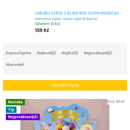
LABUBU VERZE 3 BLIND BOX SLEPA KRABICKA -
nahodny vyber nelze vybrat barvu
Skladem
(5 ks)
159 Kč
Ř
a
Doporučujeme
Nejlevnější
Nejdražší
Nejprodávanější
z
e
Abecedně
n
í
p
OTEVŘÍT FILTR
r
o
V
Kód:
9534
Novinka
d
ý
u
Tip
p
k
Nejprodávanější
i
t
s
ů