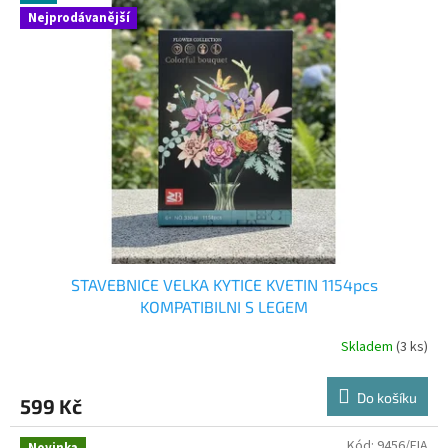
Nejprodávanější
STAVEBNICE VELKA KYTICE KVETIN 1154pcs
KOMPATIBILNI S LEGEM
Skladem
(3 ks)
Do košíku
599 Kč
Kód:
9456/FIA
Novinka