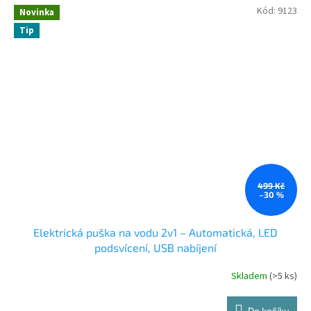
z
Kód:
9123
Novinka
5
Tip
hvězdiček.
499 Kč
–30 %
Elektrická puška na vodu 2v1 – Automatická, LED
podsvícení, USB nabíjení
Skladem
(>5 ks)
Do košíku