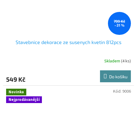
799 Kč
–31 %
Stavebnice dekorace ze susenych kvetin 812pcs
Skladem
(4 ks)
Do košíku
549 Kč
Kód:
9006
Novinka
Nejprodávanější