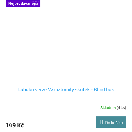
5
Nejprodávanější
hvězdiček.
Labubu verze V2roztomily skritek - Blind box
Skladem
(4 ks)
Průměrné
hodnocení
produktu
Do košíku
149 Kč
je
4,7