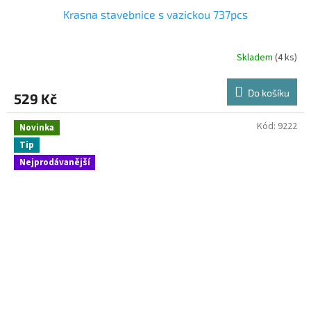
Krasna stavebnice s vazickou 737pcs
Skladem
(4 ks)
Do košíku
529 Kč
Kód:
9222
Novinka
Tip
Nejprodávanější