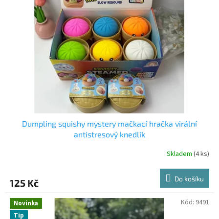
Dumpling squishy mystery mačkací hračka virální
antistresový knedlík
Skladem
(4 ks)
Do košíku
125 Kč
Kód:
9491
Novinka
Tip