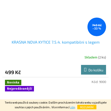
749 Kč
–33 %
KRASNA NOVA KYTICE 7.5.4. kompatibilni s legem
Skladem
(2 ks)
Do košíku
499 Kč
Kód:
9000
Novinka
Nejprodávanější
Tento web používá soubory cookie. Dalším procházením tohoto webu vyjadřujete
souhlas s jejich používáním.. Více informací
zde
.
ROZUMÍM