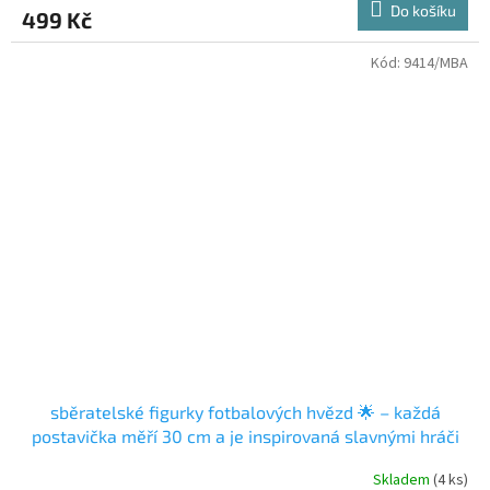
Do košíku
499 Kč
Kód:
9414/MBA
sběratelské figurky fotbalových hvězd 🌟 – každá
postavička měří 30 cm a je inspirovaná slavnými hráči
světového fotbalu!
Skladem
(4 ks)