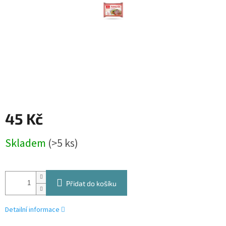
45 Kč
Měrná
Skladem
(>5 ks)
cena:
Přidat do košíku
Detailní informace