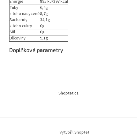
Energie
895 kJ/297 kcal
Tuky
6,4g
z toho nasycené
8,7g
Sacharidy
34,1g
z toho cukry
0g
Sůl
0g
Bílkoviny
9,1g
Doplňkové parametry
Z
á
Shoptet.cz
p
a
t
í
Vytvořil Shoptet