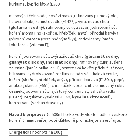
kurkuma, kypřicí látky (E500i)
masový sáček:
voda, hovězí maso ,rafinovaný palmový olej,
fialová cibule, zahušťovadlo (E1422),zvýrazňovač chuti
(
glutaman sodný
), rafinovaný cukr, zázvor, jodizovaná sůl,
koření aroma Pho (skořice, hřebíček, anýz), přírodní barviva
(přírodní karoten (rostlinné výtažky)), antioxidanty (směs
tokoferolu (vitamin E))
koření:
jodizovaná sůl, zvýrazňovač chuti (g
lutamát sodný,
guanylát disodný, inosinát sodný
), rafinovaný cukr, sušená
zelenina (jarní cibulka, chilli), syntetická hovězí příchuť, zázvor,
bílkoviny, hydrolyzované rostliny na bázi sóji, fialová cibule,
koření (skořice, hřebíček, anýz), přírodní barviva (E150a), pepř,
antikoagulancia (E551), chilli sáček: voda, chilli, rafinovaný cukr,
česnek, jodovaná sůl, rajčatový koncentrát, zahušťovadlo
(E1422), regulátor kyselosti (E260,
kyselina citronová
),
konzervant (sorban draselný)
Návod k přípravě:
Do 500ml horké vody vložte nudle a veškeré
koření. 5 minut vařte, poté důkladně promíchejte a servírujte.
Energetická hodnota na 100g