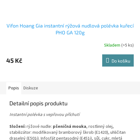
Vifon Hoang Gia instantní rýžová nudlová polévka kuřecí
PHO GA 120g
Skladem
(>5 ks)
45 Kč
Do košíku
Popis
Diskuze
Detailní popis produktu
Instantní polévka s vepřovou příchutí
Složení:
rýžové nudle:
pšeničná mouka
, rostlinný olej,
stabilizátor: modifikovaný bramborový škrob (E1420), uhličitan
draselný (E501i). Infosfát pentasodný (E451i), sůl, cukr, mletá