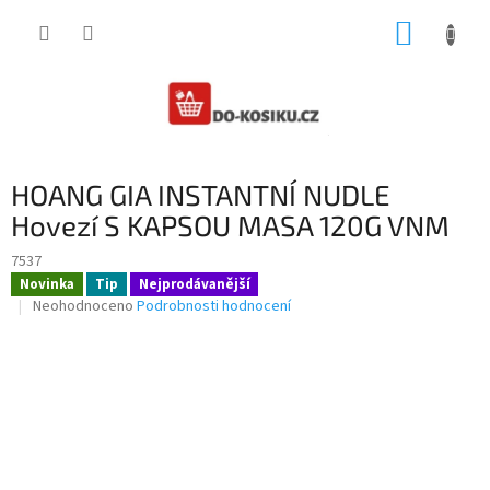
Přejít
NÁKUP
na
obsah
KOŠÍK
HOANG GIA INSTANTNÍ NUDLE
Hovezí S KAPSOU MASA 120G VNM
7537
Novinka
Tip
Nejprodávanější
Průměrné
Neohodnoceno
Podrobnosti hodnocení
hodnocení
produktu
je
0,0
z
5
hvězdiček.