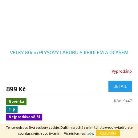
VELKY 80cm PLYSOVY LABUBU S KRIDLEM A OCASEM
Vyprodáno
DETAIL
899 Kč
Kód:
9447
Novinka
Tip
Nejprodávanější
Tento web používá soubory cookie. Dalším procházením tohoto webu vyjadřujete
souhlas s jejich používáním.. Více informací
zde
.
ROZUMÍM