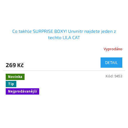
Co takhle SURPRISE BOXY! Unvnitr najdete jeden z
techto LILA CAT
Vyprodáno
DETAIL
269 Kč
Kód:
9453
Novinka
Tip
Nejprodávanější