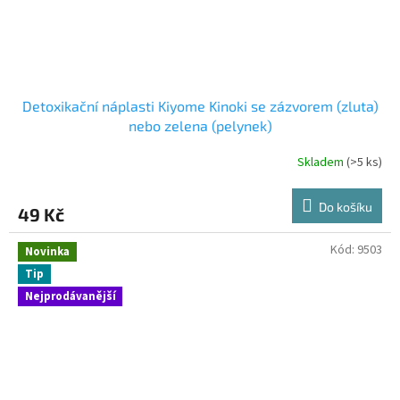
Detoxikační náplasti Kiyome Kinoki se zázvorem (zluta)
nebo zelena (pelynek)
Skladem
(>5 ks)
Do košíku
49 Kč
Kód:
9503
Novinka
Tip
Nejprodávanější