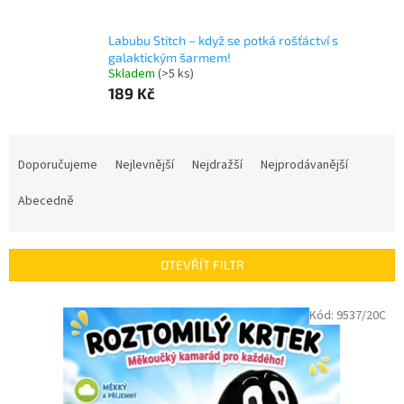
Labubu Stitch – když se potká rošťáctví s
galaktickým šarmem!
Skladem
(>5 ks)
189 Kč
Ř
a
Doporučujeme
Nejlevnější
Nejdražší
Nejprodávanější
z
e
Abecedně
n
í
p
OTEVŘÍT FILTR
r
o
V
Kód:
9537/20C
d
ý
u
p
k
i
t
s
ů