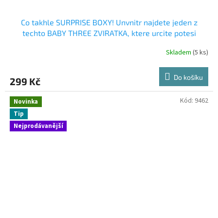
Co takhle SURPRISE BOXY! Unvnitr najdete jeden z
techto BABY THREE ZVIRATKA, ktere urcite potesi
Skladem
(5 ks)
Do košíku
299 Kč
Kód:
9462
Novinka
Tip
Nejprodávanější