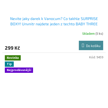
Nevite jaky darek k Vanocum? Co takhle SURPRISE
BOXY! Unvnitr najdete jeden z techto BABY THREE
ZVIRATKA
Skladem
(5 ks)
Do košíku
299 Kč
Kód:
9459
Novinka
Tip
Nejprodávanější