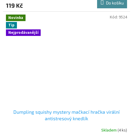
Do košíku
119 Kč
Kód:
9524
Novinka
Tip
Nejprodávanější
Dumpling squishy mystery mačkací hračka virální
antistresový knedlík
Skladem
(4 ks)