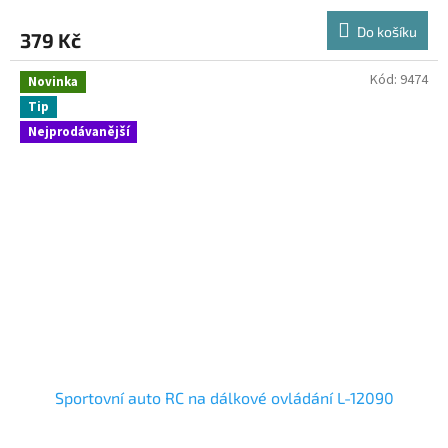
Do košíku
379 Kč
Kód:
9474
Novinka
Tip
Nejprodávanější
Sportovní auto RC na dálkové ovládání L-12090