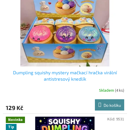
Dumpling squishy mystery mačkací hračka virální
antistresový knedlík
Skladem
(4 ks)
Do košíku
129 Kč
Kód:
9531
Novinka
Tip