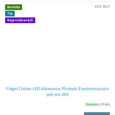
Kód:
9527
Novinka
Tip
Nejprodávanější
Fidget Clicker LED klávesnice Přívěsek 9 antistresových
polí pro dětí
Skladem
(>5 ks)