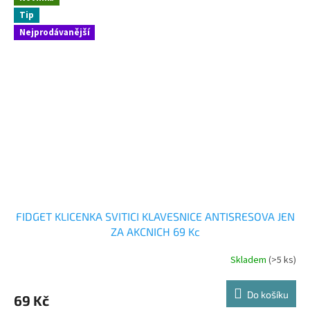
5
Tip
hvězdiček.
Nejprodávanější
FIDGET KLICENKA SVITICI KLAVESNICE ANTISRESOVA JEN
ZA AKCNICH 69 Kc
Skladem
(>5 ks)
Do košíku
69 Kč