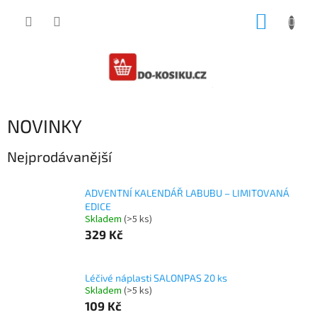
Přejít
NÁKUP
na
obsah
KOŠÍK
NOVINKY
Nejprodávanější
ADVENTNÍ KALENDÁŘ LABUBU – LIMITOVANÁ
EDICE
Skladem
(>5 ks)
329 Kč
Léčivé náplasti SALONPAS 20 ks
Skladem
(>5 ks)
109 Kč