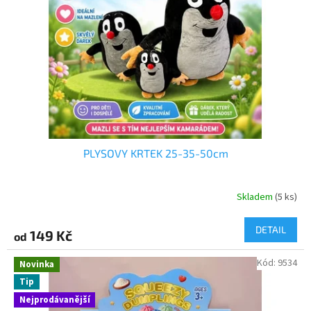
p
r
o
d
u
k
t
ů
PLYSOVY KRTEK 25-35-50cm
Skladem
(5 ks)
DETAIL
149 Kč
od
Kód:
9534
Novinka
Tip
Nejprodávanější