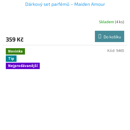
Dárkový set parfémů – Maiden Amour
Skladem
(4 ks)
Do košíku
359 Kč
Kód:
9465
Novinka
Tip
Nejprodávanější