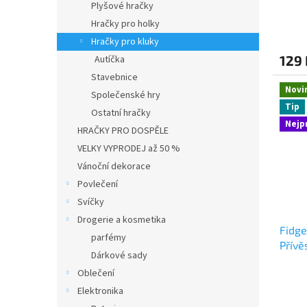
Plyšové hračky
ů
Hračky pro holky
Hračky pro kluky
129 
Autíčka
Stavebnice
Novi
Společenské hry
Tip
Ostatní hračky
Nejp
HRAČKY PRO DOSPĚLE
VELKY VYPRODEJ až 50 %
Vánoční dekorace
Povlečení
Svíčky
Drogerie a kosmetika
Fidge
parfémy
Přívě
Dárkové sady
dětí
Oblečení
Elektronika