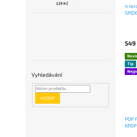
129 Kč
4 ter
SPID
549
Novi
Tip
Nejp
Vyhledávání
HLEDAT
POP 
KPOP