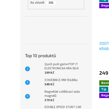
Na skladě
161
Nejp
ZOOT
KRAB
Top 10 produktů
Quich push game POP IT
ELEKTRONICKA HRA-Stich
249
199 Kč
STAVEBNICE MW 551dilku
Novi
549 Kč
Tip
MagnetSet vzdělávací sada
Nejp
magnetů
379 Kč
DOUBLE SPEED STUNT CAR