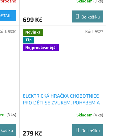
yprodáno
Skladem
(3 ks)
DETAIL
Do košíku
699 Kč
Kód:
9330
Kód:
9327
Novinka
Tip
Nejprodávanější
ELEKTRICKÁ HRAČKA CHOBOTNICE
PRO DĚTI SE ZVUKEM, POHYBEM A
VYHÝBÁNÍM SE PŘEKÁŽKÁM
dem
(3 ks)
Skladem
(4 ks)
 košíku
Do košíku
279 Kč