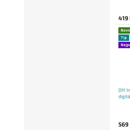
419
Novi
Tip
Nejp
DIY I
digit
tisk
569