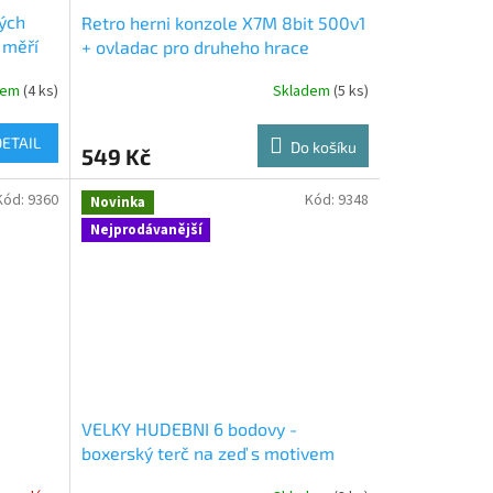
vých
Retro herni konzole X7M 8bit 500v1
 měří
+ ovladac pro druheho hrace
nými
dem
(4 ks)
Skladem
(5 ks)
DETAIL
Do košíku
549 Kč
Kód:
9360
Kód:
9348
Novinka
Nejprodávanější
VELKY HUDEBNI 6 bodovy -
boxerský terč na zeď s motivem
Avengers - cerny - pro male