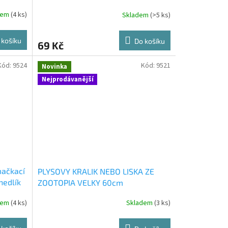
AKCNICH 69 Kc
dem
(4 ks)
Skladem
(>5 ks)
 košíku
Do košíku
69 Kč
Kód:
9524
Kód:
9521
Novinka
Nejprodávanější
mačkací
PLYSOVY KRALIK NEBO LISKA ZE
nedlík
ZOOTOPIA VELKY 60cm
dem
(4 ks)
Skladem
(3 ks)