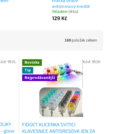
rmem!
hračka virální
antistresový knedlík
Skladem
(4 ks)
129 Kč
169
položek celkem
Kód:
9531
Kód:
9530
Novinka
Tip
Nejprodávanější
DLIKY
FIDGET KLICENKA SVITICI
 - glow
KLAVESNICE ANTISRESOVA JEN ZA