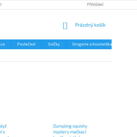
OBNÍCH ÚDAJŮ
REKLAMACE
Přihlášení
NÁKUPNÍ
Prázdný košík
KOŠÍK
ace
Povlečení
Svíčky
Drogerie a kosmetika
Obleče
když
Dumpling squishy
í s
mystery mačkací