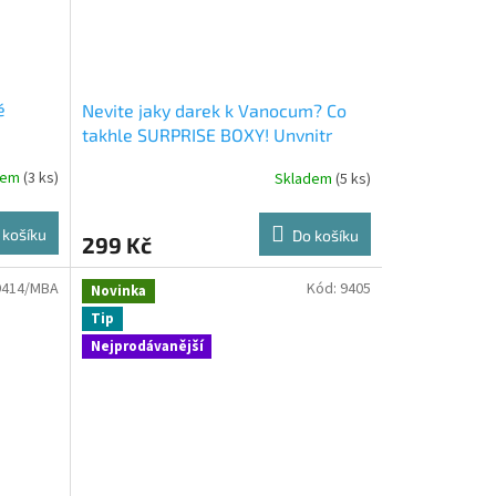
é
Nevite jaky darek k Vanocum? Co
takhle SURPRISE BOXY! Unvnitr
najdete jeden z techto BABY THREE
dem
(3 ks)
Skladem
(5 ks)
ZVIRATKA
 košíku
Do košíku
299 Kč
9414/MBA
Kód:
9405
Novinka
Tip
Nejprodávanější