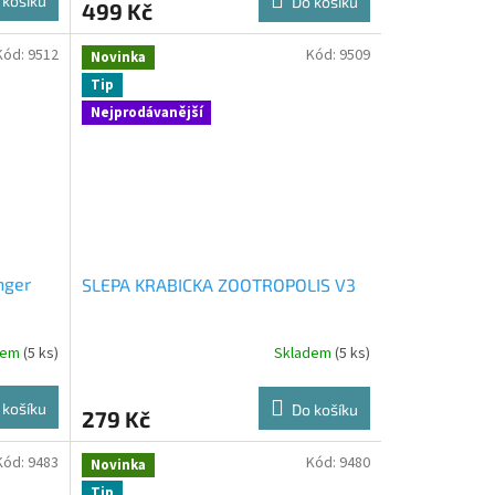
 košíku
Do košíku
499 Kč
Kód:
9512
Kód:
9509
Novinka
Tip
Nejprodávanější
nger
SLEPA KRABICKA ZOOTROPOLIS V3
dem
(5 ks)
Skladem
(5 ks)
 košíku
Do košíku
279 Kč
Kód:
9483
Kód:
9480
Novinka
Tip