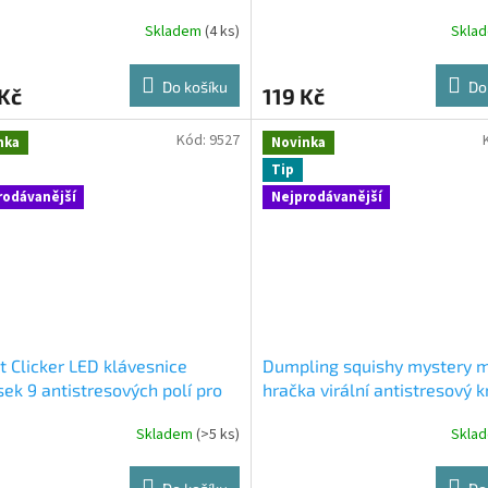
in the dark
Skladem
(4 ks)
Skla
Průměrné
hodnocení
produktu
Do košíku
Do
Kč
119 Kč
je
5,0
z
Kód:
9527
nka
Novinka
5
Tip
hvězdiček.
rodávanější
Nejprodávanější
t Clicker LED klávesnice
Dumpling squishy mystery 
sek 9 antistresových polí pro
hračka virální antistresový k
Skladem
(>5 ks)
Skla