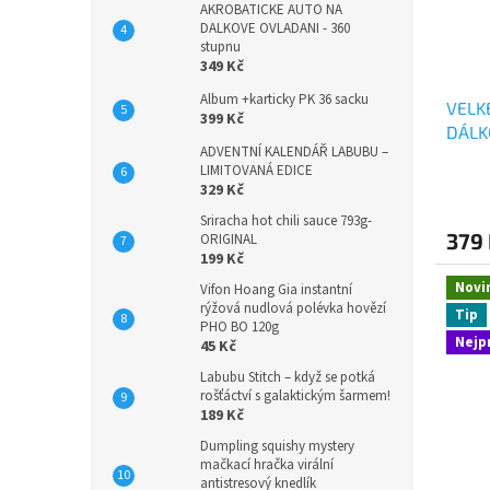
AKROBATICKE AUTO NA
DALKOVE OVLADANI - 360
stupnu
349 Kč
Album +karticky PK 36 sacku
VELK
399 Kč
DÁLK
ADVENTNÍ KALENDÁŘ LABUBU –
DÁLK
LIMITOVANÁ EDICE
329 Kč
Sriracha hot chili sauce 793g-
379
ORIGINAL
199 Kč
Novi
Vifon Hoang Gia instantní
rýžová nudlová polévka hovězí
Tip
PHO BO 120g
Nejp
45 Kč
Labubu Stitch – když se potká
rošťáctví s galaktickým šarmem!
189 Kč
Dumpling squishy mystery
mačkací hračka virální
antistresový knedlík