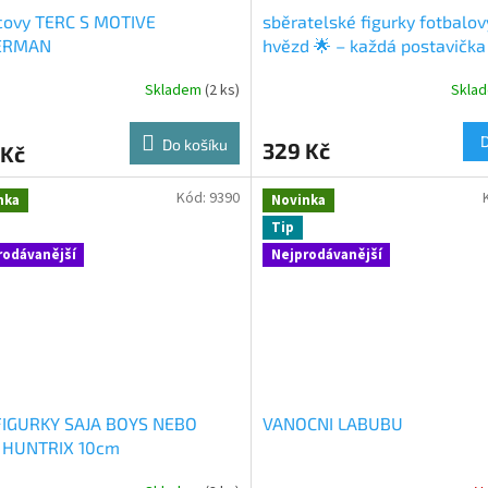
covy TERC S MOTIVE
sběratelské figurky fotbalo
ERMAN
hvězd 🌟 – každá postavička
30 cm a je inspirovaná slav
Skladem
(2 ks)
Skla
hráči světového fotbalu!
Do košíku
329 Kč
 Kč
Kód:
9390
nka
Novinka
Tip
rodávanější
Nejprodávanější
FIGURKY SAJA BOYS NEBO
VANOCNI LABUBU
 HUNTRIX 10cm