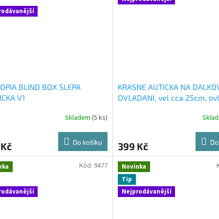
rodávanější
OPIA BLIND BOX SLEPA
KRASNE AUTICKA NA DALKO
ICKA V1
OVLADANI, vel cca 25cm, ov
na tuzkove baterie, auto je 
Skladem
(5 ks)
Skla
dobijeni pres ubs, jezdi vsem
smery
Do košíku
Do
 Kč
399 Kč
Kód:
9477
nka
Novinka
Tip
rodávanější
Nejprodávanější