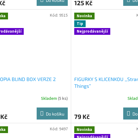
Do košíku
Do
Kč
125 Kč
Kód:
9515
nka
Novinka
Tip
rodávanější
Nejprodávanější
OPIA BLIND BOX VERZE 2
FIGURKY S KLICENKOU ,,Stra
Things’’
Skladem
(5 ks)
Skla
Do košíku
Do
 Kč
79 Kč
Kód:
9497
nka
Novinka
Nejprodávanější