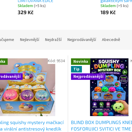
LIMITOVANÁ EDICE
galaktickým ša
Skladem
(>5 ks)
Skladem
(>5 ks)
329 Kč
189 Kč
učujeme
Nejlevnější
Nejdražší
Nejprodávanější
Abecedně
Kód:
9534
nka
Novinka
Tip
rodávanější
Nejprodávanější
ing squishy mystery mačkací
BLIND BOX DUMPLINGS KNE
a virální antistresový knedlík
FOSFORUJICI SVITICI VE TME