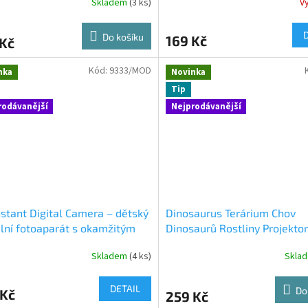
Skladem
(3 ks)
V
Do košíku
169 Kč
 Kč
Kód:
9333/MOD
nka
Novinka
Tip
rodávanější
Nejprodávanější
nstant Digital Camera – dětský
Dinosaurus Terárium Chov
ální fotoaparát s okamžitým
Dinosaurů Rostliny Projektor
em
Lampka noční LED
Skladem
(4 ks)
Skla
DETAIL
Do
 Kč
259 Kč