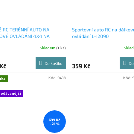
É RC TERÉNNÍ AUTO NA
Sportovní auto RC na dálkov
OVÉ OVLÁDÁNÍ 4X4 NA
ovládání L-12090
OVÉ OVLÁDÁNÍ AKUMULÁTOR
Skladem
(1 ks)
Skla
Do košíku
Do
 Kč
359 Kč
Kód:
9438
Kód:
nka
rodávanější
699 Kč
–21 %