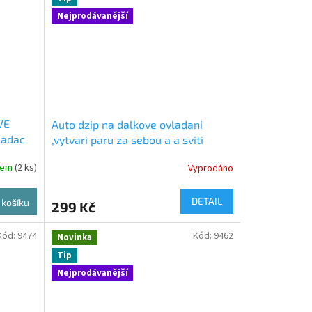
Nejprodávanější
VE
Auto dzip na dalkove ovladani
ladac
,vytvari paru za sebou a a sviti
na
dem
(2 ks)
Vyprodáno
i
DETAIL
 košíku
299 Kč
Kód:
9474
Kód:
9462
Novinka
Tip
Nejprodávanější