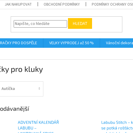
JAK NAKUPOVAT
OBCHODNÍ PODMÍNKY
PODMÍNKY OCHRANY OS
HLEDAT
RAČKY PRO DOSPĚLE
VELKY VYPRODEJ až 50 %
Vánoční dekor
ky pro kluky
Autíčka
odávanější
ADVENTNÍ KALENDÁŘ
Labubu Stitch – 
LABUBU –
se potká rošťáctv