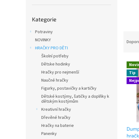
n
e
Přeskočit
l
Kategorie
kategorie
Potraviny
Ř
NOVINKY
a
Dopor
z
HRAČKY PRO DĚTI
e
Školní potřeby
V
n
Dětske hodinky
Novi
ý
í
Hračky pro nejmenší
Tip
p
p
Naučné hračky
Nejp
i
r
s
Figurky, postavičky a kartičky
o
p
d
Dětské kostýmy, šatičky a doplňky k
dětským kostýmům
r
u
o
k
Kreativní hračky
d
t
Dřevěné hračky
u
ů
Hračky na baterie
Dumpl
k
Panenky
hračk
t