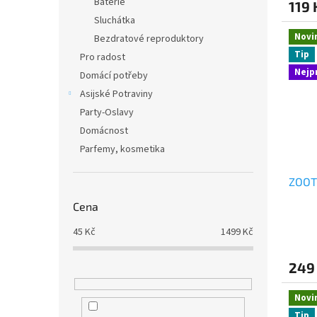
Baterie
119 
Sluchátka
Novi
Bezdratové reproduktory
Tip
Pro radost
Nejp
Domácí potřeby
Asijské Potraviny
Party-Oslavy
Domácnost
Parfemy, kosmetika
ZOOT
Cena
45
Kč
1499
Kč
249
Novi
Tip