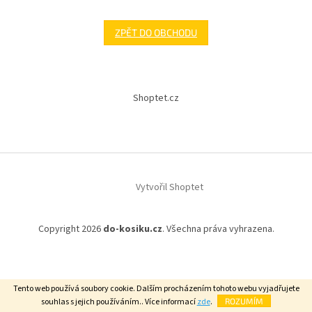
ZPĚT DO OBCHODU
Z
á
Shoptet.cz
p
a
t
í
Vytvořil Shoptet
Copyright 2026
do-kosiku.cz
. Všechna práva vyhrazena.
Tento web používá soubory cookie. Dalším procházením tohoto webu vyjadřujete
souhlas s jejich používáním.. Více informací
zde
.
ROZUMÍM