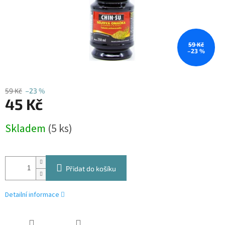
59 Kč
–23 %
59 Kč
–23 %
45 Kč
Měrná
Skladem
(5 ks)
cena:
Přidat do košíku
Detailní informace