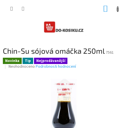
Přejít
NÁKUP
na
obsah
KOŠÍK
Chin-Su sójová omáčka 250ml
7561
Novinka
Tip
Nejprodávanější
Průměrné
Neohodnoceno
Podrobnosti hodnocení
hodnocení
produktu
je
0,0
z
5
hvězdiček.