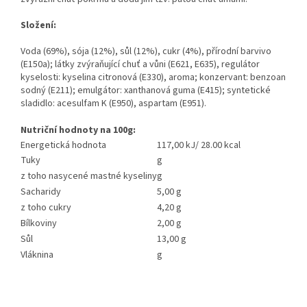
Složení:
Voda (69%), sója (12%), sůl (12%), cukr (4%), přírodní barvivo
(E150a); látky zvýraňující chuť a vůni (E621, E635), regulátor
kyselosti: kyselina citronová (E330), aroma; konzervant: benzoan
sodný (E211); emulgátor: xanthanová guma (E415); syntetické
sladidlo: acesulfam K (E950), aspartam (E951).
Nutriční hodnoty na 100g:
Energetická hodnota
117,00 kJ/ 28.00 kcal
Tuky
g
z toho nasycené mastné kyseliny
g
Sacharidy
5,00 g
z toho cukry
4,20 g
Bílkoviny
2,00 g
Sůl
13,00 g
Vláknina
g
Z