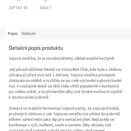
ZEPTAT SE
SDÍLET
Popis
Diskuze
Detailní popis produktu
Sójová omáčka, to je neodmyslitelný základ asijské kuchyně.
Její původ můžeme hledat ve starověké Číně, kde byla s oblibou
užívána již před více než 2 200 lety. Sójová omáčka postupně
získávala na oblibě a rozšířila se po celé východní a jihovýchodní
Asii. V současné době se těší stále větší popularitě v kuchyních
po celém světě, a to především díky své široké možnosti využití
k dochucování pokrmů.
Získává se tradiční fermentací sójové pasty, ze sójových bobů,
pražených obilovin a soli. Sójovou omáčku lze přidat do pokrmů
během vaření nebo jako dip pro namáčení jídel. Nejčastěji se
kombinuje s rýží, nudlemi, sushi a sashimi. Díky obsahu soli
zvýrazní chuť pokrmů a dodá jim tzv. pátou chuť umami.