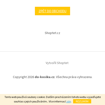
ZPĚT DO OBCHODU
Z
á
Shoptet.cz
p
a
t
í
Vytvořil Shoptet
Copyright 2026
do-kosiku.cz
. Všechna práva vyhrazena.
Tento web používá soubory cookie. Dalším procházením tohoto webu vyjadřujete
souhlas s jejich používáním.. Více informací
zde
.
ROZUMÍM