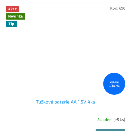
Kód:
690
Akce
Novinka
Tip
29 Kč
–34 %
Tužkové baterie AA 1,5V 4ks
Skladem
(>5 ks)