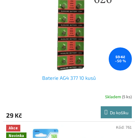
59 Kč
–50 %
Baterie AG4 377 10 kusů
Skladem
(5 ks)
Do košíku
29 Kč
Kód:
761
Akce
Novinka