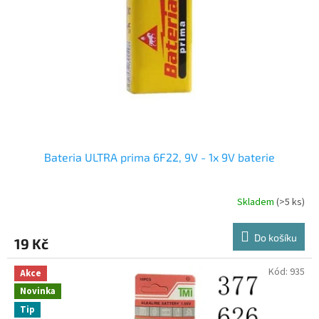
p
r
o
d
u
k
t
ů
Bateria ULTRA prima 6F22, 9V - 1x 9V baterie
Skladem
(>5 ks)
Do košíku
19 Kč
Kód:
935
Akce
Novinka
Tip