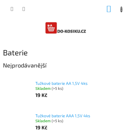
Přejít
NÁKUP
na
obsah
KOŠÍK
Baterie
Nejprodávanější
Tužkové baterie AA 1,5V 4ks
Skladem
(>5 ks)
19 Kč
Tužkové baterie AAA 1,5V 4ks
Skladem
(>5 ks)
19 Kč