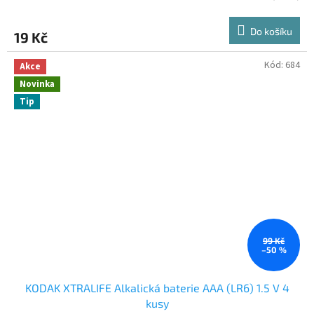
Do košíku
19 Kč
Kód:
684
Akce
Novinka
Tip
99 Kč
–50 %
KODAK XTRALIFE Alkalická baterie AAA (LR6) 1.5 V 4
kusy