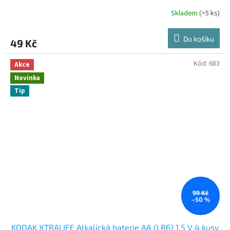
Skladem
(>5 ks)
Do košíku
49 Kč
Kód:
683
Akce
Novinka
Tip
99 Kč
–50 %
KODAK XTRALIFE Alkalická baterie AA (LR6) 1.5 V 4 kusy