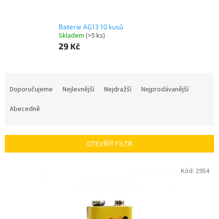
Baterie AG13 10 kusů
Skladem
(>5 ks)
29 Kč
Ř
a
Doporučujeme
Nejlevnější
Nejdražší
Nejprodávanější
z
e
Abecedně
n
í
p
OTEVŘÍT FILTR
r
o
V
Kód:
2954
d
ý
u
p
k
i
t
s
ů