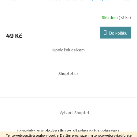
Skladem
(>5 ks)
Do košíku
49 Kč
8
položek celkem
O
v
l
Z
á
á
Shoptet.cz
d
p
a
a
c
t
í
í
p
r
v
Vytvořil Shoptet
k
y
v
Copyright 2026
do-kosiku.cz
. Všechna práva vyhrazena.
ý
Tento web používá soubory cookie. Dalším procházením tohoto webu vyjadřujete