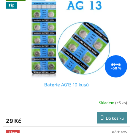
Tip
59 Kč
–50 %
Baterie AG13 10 kusů
Skladem
(>5 ks)
Do košíku
29 Kč
Kód:
695
Akce