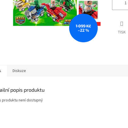
1 099 Kč
–22 %
TISK
s
Diskuze
ailní popis produktu
s produktu není dostupný