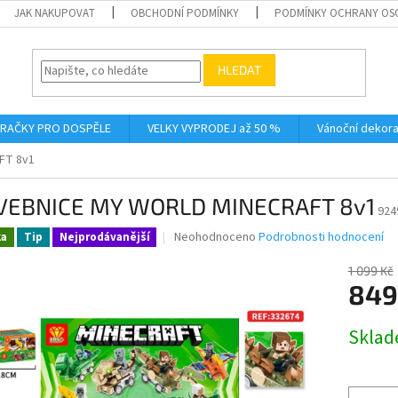
JAK NAKUPOVAT
OBCHODNÍ PODMÍNKY
PODMÍNKY OCHRANY OS
HLEDAT
RAČKY PRO DOSPĚLE
VELKY VYPRODEJ až 50 %
Vánoční dekor
FT 8v1
VEBNICE MY WORLD MINECRAFT 8v1
924
Průměrné
Neohodnoceno
Podrobnosti hodnocení
ka
Tip
Nejprodávanější
hodnocení
produktu
1 099 Kč
je
849
0,0
z
Měrná
Skla
5
cena:
hvězdiček.