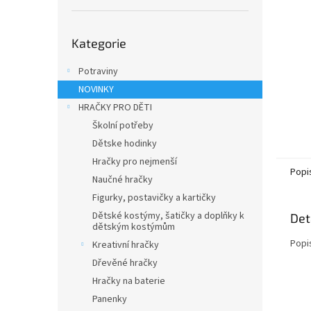
n
e
Přeskočit
l
Kategorie
kategorie
Potraviny
NOVINKY
HRAČKY PRO DĚTI
Školní potřeby
Dětske hodinky
Hračky pro nejmenší
Popi
Naučné hračky
Figurky, postavičky a kartičky
Dětské kostýmy, šatičky a doplňky k
Det
dětským kostýmům
Popi
Kreativní hračky
Dřevěné hračky
Hračky na baterie
Panenky