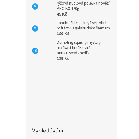
rýžová nudlová polévka hovězí
PHO BO 120g
45 Kč
Labubu Stitch – když se potká
rošťáctví s galaktickým šarmem!
189 Kč
Dumpling squishy mystery
mačkací hračka virální
antistresový knedlík
129 Kč
Vyhledávání