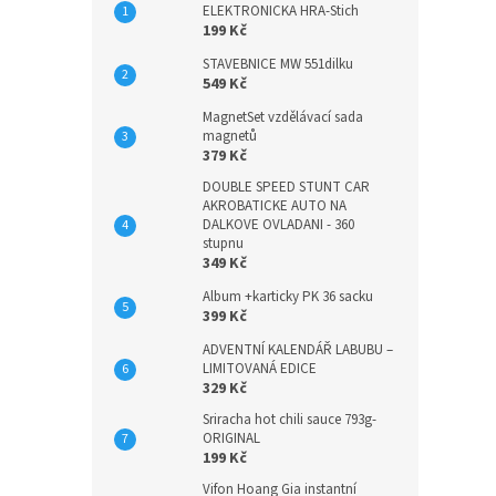
ELEKTRONICKA HRA-Stich
199 Kč
STAVEBNICE MW 551dilku
549 Kč
MagnetSet vzdělávací sada
magnetů
379 Kč
DOUBLE SPEED STUNT CAR
AKROBATICKE AUTO NA
DALKOVE OVLADANI - 360
stupnu
349 Kč
Album +karticky PK 36 sacku
399 Kč
ADVENTNÍ KALENDÁŘ LABUBU –
LIMITOVANÁ EDICE
329 Kč
Sriracha hot chili sauce 793g-
ORIGINAL
199 Kč
Vifon Hoang Gia instantní