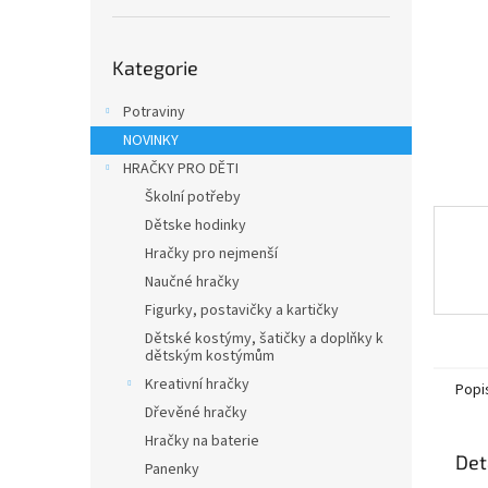
n
e
Přeskočit
l
Kategorie
kategorie
Potraviny
NOVINKY
HRAČKY PRO DĚTI
Školní potřeby
Dětske hodinky
Hračky pro nejmenší
Naučné hračky
Figurky, postavičky a kartičky
Dětské kostýmy, šatičky a doplňky k
dětským kostýmům
Kreativní hračky
Popi
Dřevěné hračky
Hračky na baterie
Det
Panenky