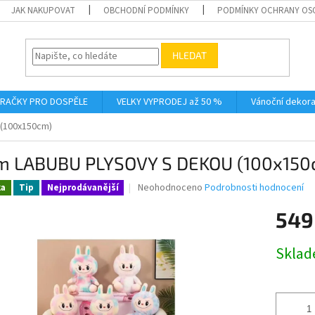
JAK NAKUPOVAT
OBCHODNÍ PODMÍNKY
PODMÍNKY OCHRANY OS
HLEDAT
RAČKY PRO DOSPĚLE
VELKY VYPRODEJ až 50 %
Vánoční dekor
(100x150cm)
m LABUBU PLYSOVY S DEKOU (100x150
Průměrné
Neohodnoceno
Podrobnosti hodnocení
ka
Tip
Nejprodávanější
hodnocení
produktu
549
je
0,0
Měrná
Skla
z
cena:
5
hvězdiček.