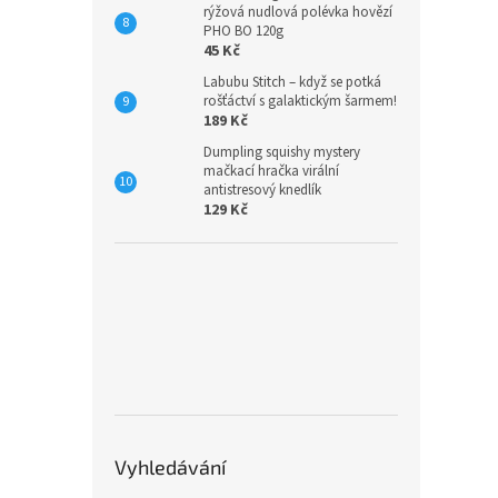
rýžová nudlová polévka hovězí
PHO BO 120g
45 Kč
Labubu Stitch – když se potká
rošťáctví s galaktickým šarmem!
189 Kč
Dumpling squishy mystery
mačkací hračka virální
antistresový knedlík
129 Kč
Vyhledávání