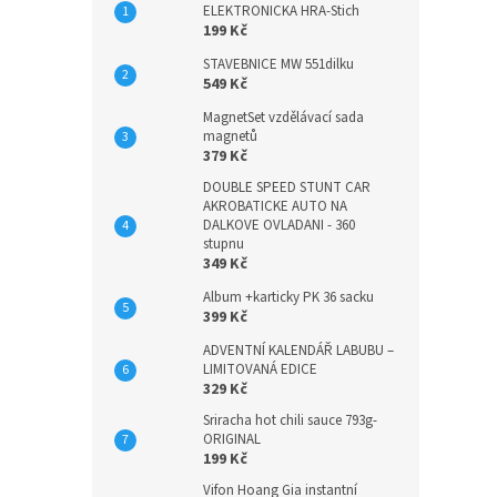
ELEKTRONICKA HRA-Stich
199 Kč
STAVEBNICE MW 551dilku
549 Kč
MagnetSet vzdělávací sada
magnetů
379 Kč
DOUBLE SPEED STUNT CAR
AKROBATICKE AUTO NA
DALKOVE OVLADANI - 360
stupnu
349 Kč
Album +karticky PK 36 sacku
399 Kč
ADVENTNÍ KALENDÁŘ LABUBU –
LIMITOVANÁ EDICE
329 Kč
Sriracha hot chili sauce 793g-
ORIGINAL
199 Kč
Vifon Hoang Gia instantní