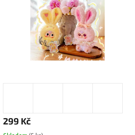
5
hvězdiček.
299 Kč
Měrná