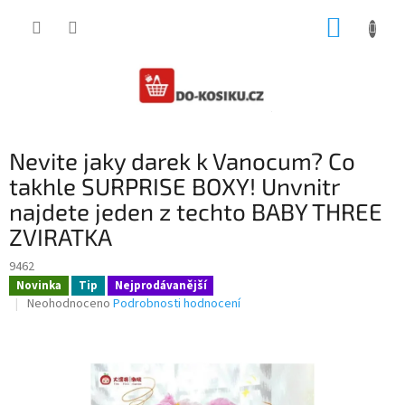
Přejít
NÁKUP
na
obsah
KOŠÍK
Nevite jaky darek k Vanocum? Co
takhle SURPRISE BOXY! Unvnitr
najdete jeden z techto BABY THREE
ZVIRATKA
9462
Novinka
Tip
Nejprodávanější
Průměrné
Neohodnoceno
Podrobnosti hodnocení
hodnocení
produktu
je
0,0
z