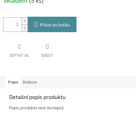
Skladem
(5 ks)
cena:
Přidat do košíku
ZEPTAT SE
SDÍLET
Popis
Diskuze
Detailní popis produktu
Popis produktu není dostupný
Z