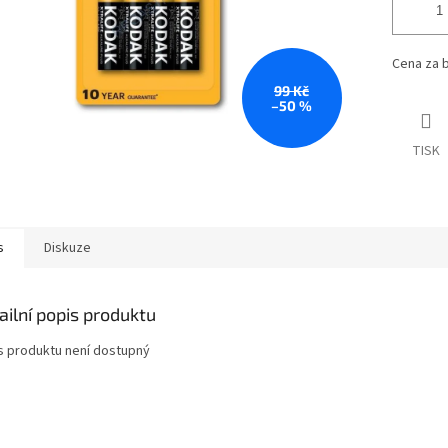
Cena za b
99 Kč
–50 %
TISK
s
Diskuze
ailní popis produktu
s produktu není dostupný