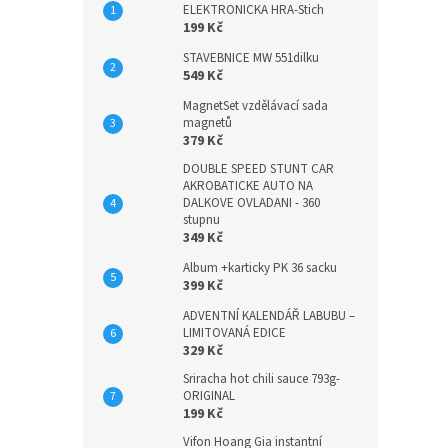
ELEKTRONICKA HRA-Stich
199 Kč
STAVEBNICE MW 551dilku
549 Kč
MagnetSet vzdělávací sada
magnetů
379 Kč
DOUBLE SPEED STUNT CAR
AKROBATICKE AUTO NA
DALKOVE OVLADANI - 360
stupnu
349 Kč
Album +karticky PK 36 sacku
399 Kč
ADVENTNÍ KALENDÁŘ LABUBU –
LIMITOVANÁ EDICE
329 Kč
Sriracha hot chili sauce 793g-
ORIGINAL
199 Kč
Vifon Hoang Gia instantní