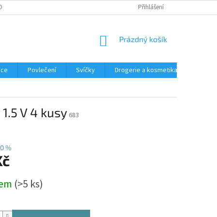
OBNÍCH ÚDAJŮ
REKLAMACE
Přihlášení
NÁKUPNÍ
Prázdný košík
KOŠÍK
ace
Povlečení
Svíčky
Drogerie a kosmetika
Obleče
1.5 V 4 kusy
683
0 %
Kč
dem
(>5 ks)