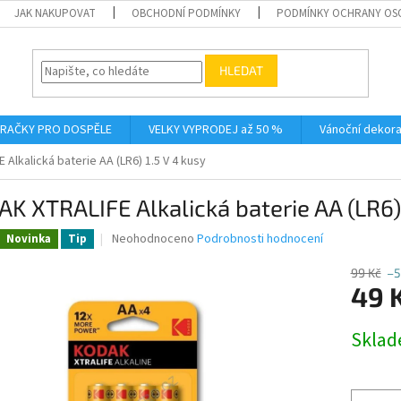
JAK NAKUPOVAT
OBCHODNÍ PODMÍNKY
PODMÍNKY OCHRANY OS
HLEDAT
RAČKY PRO DOSPĚLE
VELKY VYPRODEJ až 50 %
Vánoční dekor
Alkalická baterie AA (LR6) 1.5 V 4 kusy
K XTRALIFE Alkalická baterie AA (LR6) 
Průměrné
Neohodnoceno
Podrobnosti hodnocení
Novinka
Tip
hodnocení
produktu
99 Kč
–5
je
49 
0,0
z
Měrná
Skla
5
cena:
hvězdiček.