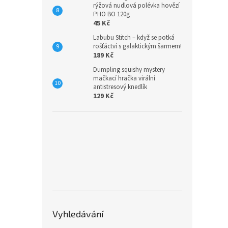
rýžová nudlová polévka hovězí
PHO BO 120g
45 Kč
Labubu Stitch – když se potká
rošťáctví s galaktickým šarmem!
189 Kč
Dumpling squishy mystery
mačkací hračka virální
antistresový knedlík
129 Kč
Vyhledávání