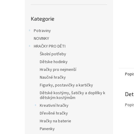
n
e
Přeskočit
l
Kategorie
kategorie
Potraviny
NOVINKY
HRAČKY PRO DĚTI
Školní potřeby
Dětske hodinky
Hračky pro nejmenší
Popi
Naučné hračky
Figurky, postavičky a kartičky
Dětské kostýmy, šatičky a doplňky k
Det
dětským kostýmům
Popi
Kreativní hračky
Dřevěné hračky
Hračky na baterie
Panenky