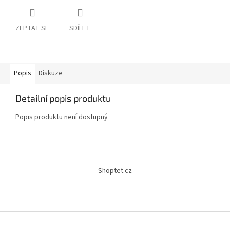
ZEPTAT SE
SDÍLET
Popis
Diskuze
Detailní popis produktu
Popis produktu není dostupný
Z
á
Shoptet.cz
p
a
t
í