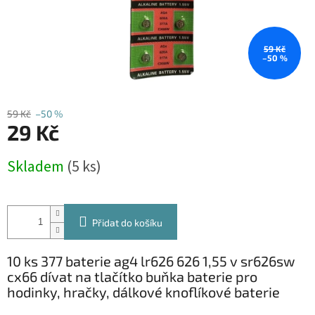
59 Kč
–50 %
59 Kč
–50 %
29 Kč
Měrná
Skladem
(5 ks)
cena:
Přidat do košíku
10 ks 377 baterie ag4 lr626 626 1,55 v sr626sw
cx66 dívat na tlačítko buňka baterie pro
hodinky, hračky, dálkové knoflíkové baterie