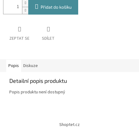
Přidat do košíku
ZEPTAT SE
SDÍLET
Popis
Diskuze
Detailní popis produktu
Popis produktu není dostupný
Z
á
Shoptet.cz
p
a