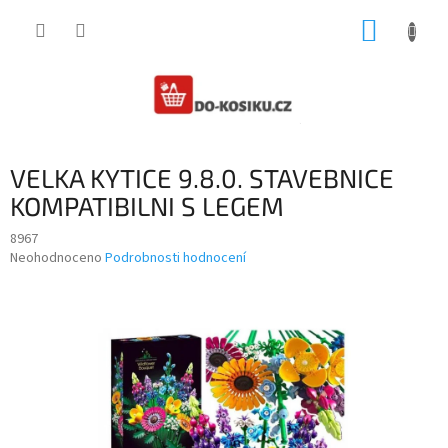
Přejít
NÁKUP
na
obsah
KOŠÍK
VELKA KYTICE 9.8.0. STAVEBNICE
KOMPATIBILNI S LEGEM
8967
Průměrné
Neohodnoceno
Podrobnosti hodnocení
hodnocení
produktu
je
0,0
z
5
hvězdiček.