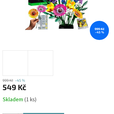
999 Kč
–45 %
999 Kč
–45 %
549 Kč
Měrná
Skladem
(1 ks)
cena: