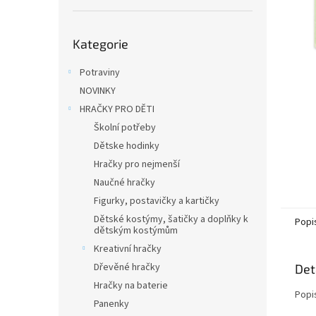
n
e
Přeskočit
l
Kategorie
kategorie
Potraviny
NOVINKY
HRAČKY PRO DĚTI
Školní potřeby
Dětske hodinky
Hračky pro nejmenší
Naučné hračky
Figurky, postavičky a kartičky
Dětské kostýmy, šatičky a doplňky k
Popi
dětským kostýmům
Kreativní hračky
Dřevěné hračky
Det
Hračky na baterie
Popi
Panenky