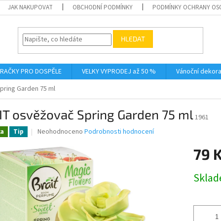
JAK NAKUPOVAT
OBCHODNÍ PODMÍNKY
PODMÍNKY OCHRANY OS
HLEDAT
RAČKY PRO DOSPĚLE
VELKY VYPRODEJ až 50 %
Vánoční dekor
pring Garden 75 ml
IT osvěžovač Spring Garden 75 ml
1961
Průměrné
Neohodnoceno
Podrobnosti hodnocení
ka
Tip
hodnocení
produktu
79 
je
0,0
Měrná
Skla
z
cena:
5
hvězdiček.