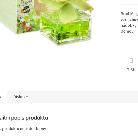
Brait Mag
vzduchu s
nádobky 
domov.
TISK
s
Diskuze
ailní popis produktu
s produktu není dostupný