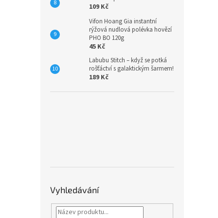
109 Kč
Vifon Hoang Gia instantní
rýžová nudlová polévka hovězí
PHO BO 120g
45 Kč
Labubu Stitch – když se potká
rošťáctví s galaktickým šarmem!
189 Kč
Vyhledávání