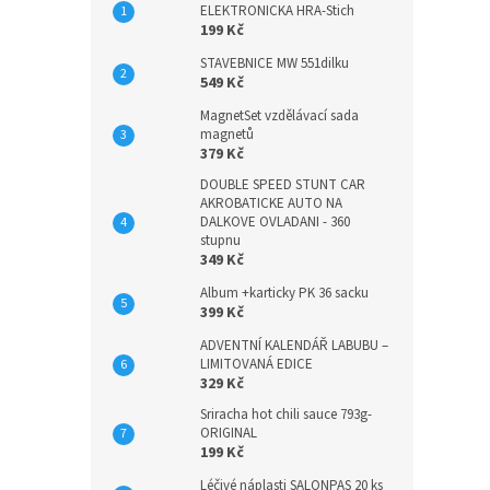
ELEKTRONICKA HRA-Stich
199 Kč
STAVEBNICE MW 551dilku
549 Kč
MagnetSet vzdělávací sada
magnetů
379 Kč
DOUBLE SPEED STUNT CAR
AKROBATICKE AUTO NA
DALKOVE OVLADANI - 360
stupnu
349 Kč
Album +karticky PK 36 sacku
399 Kč
ADVENTNÍ KALENDÁŘ LABUBU –
LIMITOVANÁ EDICE
329 Kč
Sriracha hot chili sauce 793g-
ORIGINAL
199 Kč
Léčivé náplasti SALONPAS 20 ks