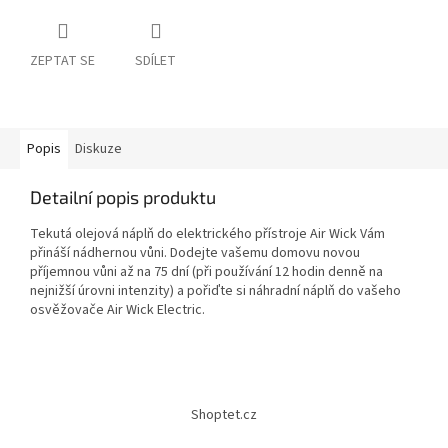
ZEPTAT SE
SDÍLET
Popis
Diskuze
Detailní popis produktu
Tekutá olejová náplň do elektrického přístroje Air Wick Vám
přináší nádhernou vůni. Dodejte vašemu domovu novou
příjemnou vůni až na 75 dní (při používání 12 hodin denně na
nejnižší úrovni intenzity) a pořiďte si náhradní náplň do vašeho
osvěžovače Air Wick Electric.
Z
á
Shoptet.cz
p