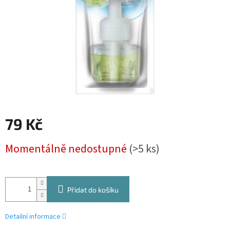
79 Kč
Měrná
Momentálně nedostupné
(>5 ks)
cena:
Přidat do košíku
Detailní informace