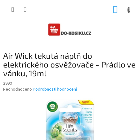
Přejít
NÁKUP
na
obsah
KOŠÍK
Air Wick tekutá náplň do
elektrického osvěžovače - Prádlo ve
vánku, 19ml
2990
Průměrné
Neohodnoceno
Podrobnosti hodnocení
hodnocení
produktu
je
0,0
z
5
hvězdiček.