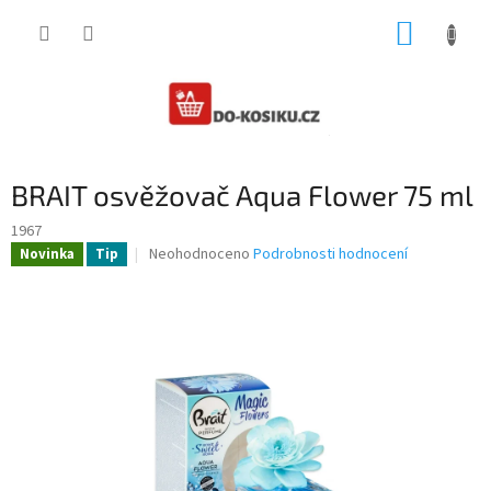
Přejít
NÁKUP
na
obsah
KOŠÍK
BRAIT osvěžovač Aqua Flower 75 ml
1967
Průměrné
Neohodnoceno
Podrobnosti hodnocení
Novinka
Tip
hodnocení
produktu
je
0,0
z
5
hvězdiček.