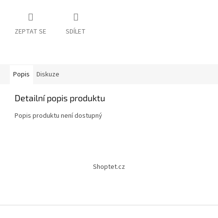
ZEPTAT SE
SDÍLET
Popis
Diskuze
Detailní popis produktu
Popis produktu není dostupný
Z
á
Shoptet.cz
p
a
t
í