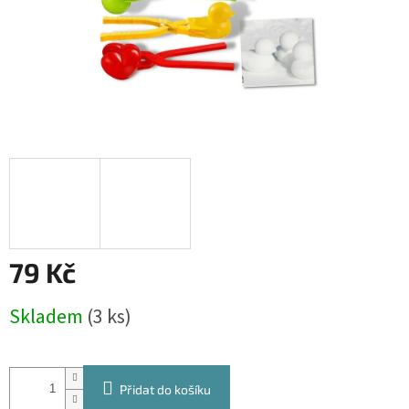
79 Kč
Měrná
Skladem
(3 ks)
cena:
Přidat do košíku