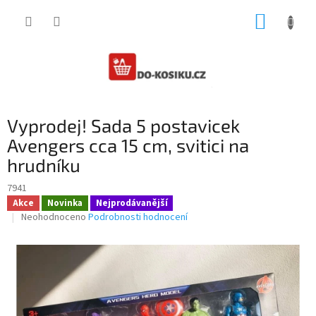
Přejít
NÁKUP
na
obsah
KOŠÍK
Vyprodej! Sada 5 postavicek
Avengers cca 15 cm, svitici na
hrudníku
7941
Akce
Novinka
Nejprodávanější
Průměrné
Neohodnoceno
Podrobnosti hodnocení
hodnocení
produktu
je
0,0
z
5
hvězdiček.