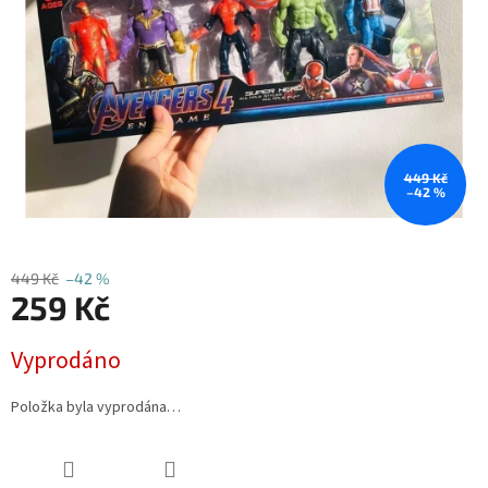
449 Kč
–42 %
449 Kč
–42 %
259 Kč
Měrná
Vyprodáno
cena:
Položka byla vyprodána…