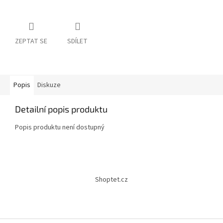
ZEPTAT SE
SDÍLET
Popis
Diskuze
Detailní popis produktu
Popis produktu není dostupný
Z
á
Shoptet.cz
p
a
t
í