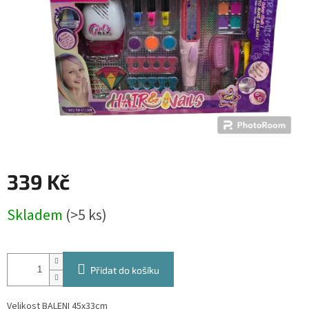
339 Kč
Měrná
Skladem
(>5 ks)
cena:
Přidat do košíku
Velikost BALENI 45x33cm