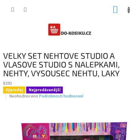
Přejít
NÁKUP
na
obsah
KOŠÍK
VELKY SET NEHTOVE STUDIO A
VLASOVE STUDIO S NALEPKAMI,
NEHTY, VYSOUSEC NEHTU, LAKY
8292
Výprodej
Nejprodávanější
Průměrné
Neohodnoceno
Podrobnosti hodnocení
hodnocení
produktu
je
0,0
z
5
hvězdiček.