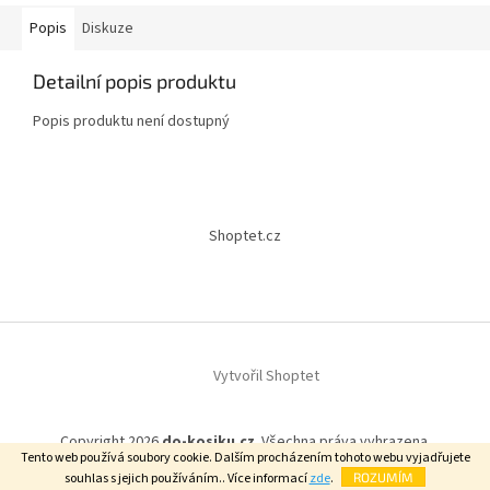
Popis
Diskuze
Detailní popis produktu
Popis produktu není dostupný
Z
á
Shoptet.cz
p
a
t
í
Vytvořil Shoptet
Copyright 2026
do-kosiku.cz
. Všechna práva vyhrazena.
Tento web používá soubory cookie. Dalším procházením tohoto webu vyjadřujete
souhlas s jejich používáním.. Více informací
zde
.
ROZUMÍM