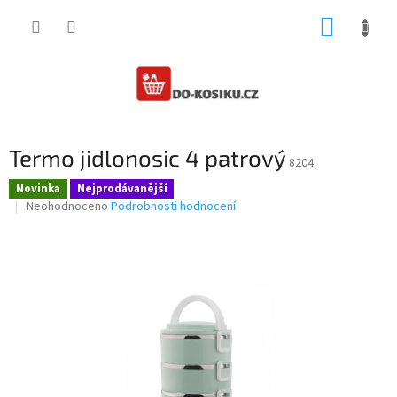
Přejít
NÁKUP
na
obsah
KOŠÍK
Termo jidlonosic 4 patrový
8204
Novinka
Nejprodávanější
Průměrné
Neohodnoceno
Podrobnosti hodnocení
hodnocení
produktu
je
0,0
z
5
hvězdiček.