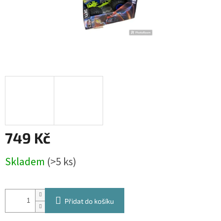
749 Kč
Měrná
Skladem
(>5 ks)
cena:
Přidat do košíku