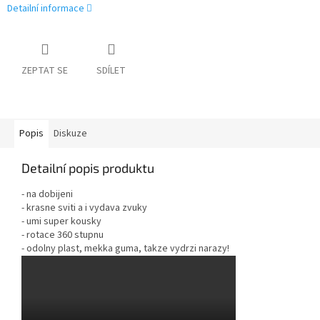
Detailní informace
ZEPTAT SE
SDÍLET
Popis
Diskuze
Detailní popis produktu
- na dobijeni
-
krasne sviti a i vydava zvuky
- umi super kousky
- rotace 360 stupnu
- odolny plast, mekka guma, takze vydrzi narazy!