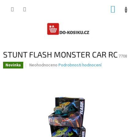
Přejít
NÁKUP
na
obsah
KOŠÍK
STUNT FLASH MONSTER CAR RC
7708
Průměrné
Neohodnoceno
Podrobnosti hodnocení
Novinka
hodnocení
produktu
je
0,0
z
5
hvězdiček.