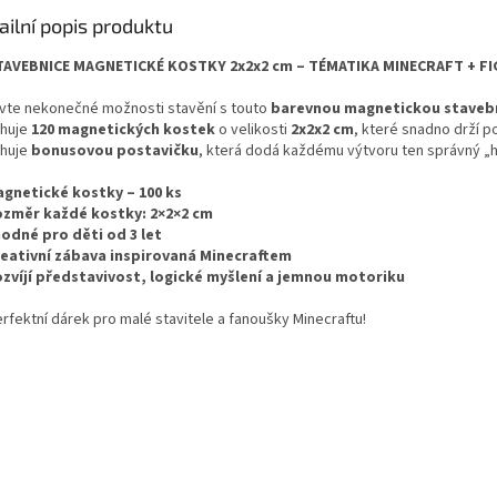
ailní popis produktu
TAVEBNICE MAGNETICKÉ KOSTKY 2x2x2 cm – TÉMATIKA MINECRAFT + FIG
vte nekonečné možnosti stavění s touto
barevnou magnetickou stavebn
huje
120 magnetických kostek
o velikosti
2x2x2 cm
, které snadno drží p
huje
bonusovou postavičku
, která dodá každému výtvoru ten správný „h
gnetické kostky – 100 ks
změr každé kostky: 2×2×2 cm
odné pro děti od 3 let
eativní zábava inspirovaná Minecraftem
zvíjí představivost, logické myšlení a jemnou motoriku
rfektní dárek pro malé stavitele a fanoušky Minecraftu!