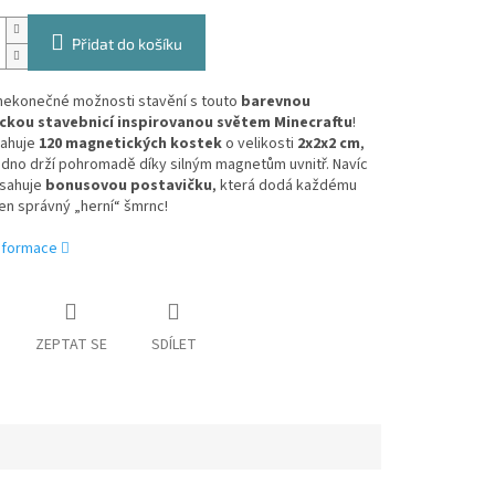
Přidat do košíku
nekonečné možnosti stavění s touto
barevnou
ckou stavebnicí inspirovanou světem Minecraftu
!
ahuje
120 magnetických kostek
o velikosti
2x2x2 cm
,
dno drží pohromadě díky silným magnetům uvnitř. Navíc
bsahuje
bonusovou postavičku
, která dodá každému
en správný „herní“ šmrnc!
informace
ZEPTAT SE
SDÍLET