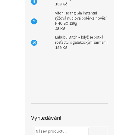
109 Kč
Vifon Hoang Gia instantní
rýžová nudlová polévka hovězí
PHO BO 120g
45 Kč
Labubu Stitch – když se potká
rošťáctví s galaktickým šarmem!
189 Kč
Vyhledávání