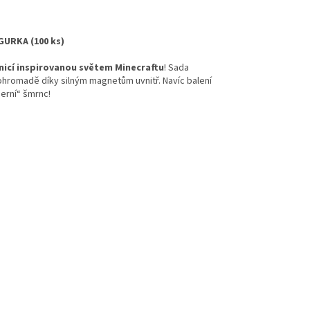
URKA (100 ks)
icí inspirovanou světem Minecraftu
! Sada
ohromadě díky silným magnetům uvnitř. Navíc balení
erní“ šmrnc!