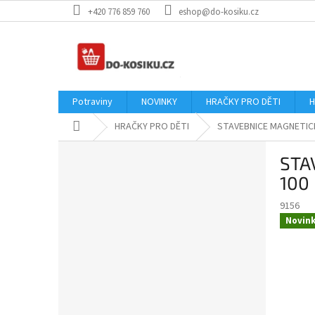
Přejít
+420 776 859 760
eshop@do-kosiku.cz
na
obsah
Potraviny
NOVINKY
HRAČKY PRO DĚTI
H
Domů
HRAČKY PRO DĚTI
STAVEBNICE MAGNETICK
P
STA
o
s
100
t
9156
r
Novin
a
n
n
í
p
a