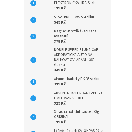
ELEKTRONICKA HRA-Stich
199 Kč
STAVEBNICE MW 551dilku
549 Kč
MagnetSet vzdělávací sada
magnetů
379 Kč
DOUBLE SPEED STUNT CAR
AKROBATICKE AUTO NA
DALKOVE OVLADANI - 360
stupnu
349 Kč
Album +karticky PK 36 sacku
399 Kč
ADVENTNÍ KALENDÁŘ LABUBU –
LIMITOVANÁ EDICE
329 Kč
Sriracha hot chili sauce 793g-
ORIGINAL
199 Kč
Léčivé náplasti SALONPAS 20 ks