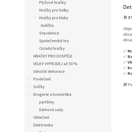
Plyšové hračky
Det
Hračky pro holky
🧲
S
Hračky pro kluky
Autíčka
Obje
Stavebnice
obsa
obsa
Společenské hry
Ostatní hračky
✅
Ma
HRAČKY PRO DOSPĚLE
✅
Ro
✅
Vh
VELKY VYPRODEJ až 50 %
✅
Kr
Vánoční dekorace
✅
Ro
Povlečení
🎁 Pe
Svíčky
Drogerie a kosmetika
parfémy
Dárkové sady
Oblečení
Elektronika