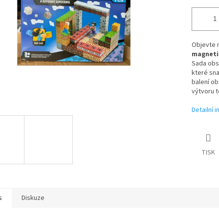
Objevte 
magneti
Sada obs
které sna
balení o
výtvoru t
Detailní 
TISK
s
Diskuze