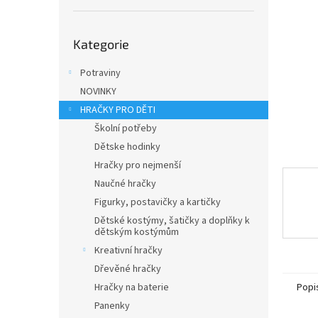
n
e
Přeskočit
l
Kategorie
kategorie
Potraviny
NOVINKY
HRAČKY PRO DĚTI
Školní potřeby
Dětske hodinky
Hračky pro nejmenší
Naučné hračky
Figurky, postavičky a kartičky
Dětské kostýmy, šatičky a doplňky k
dětským kostýmům
Kreativní hračky
Dřevěné hračky
Popi
Hračky na baterie
Panenky