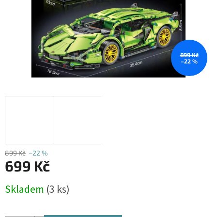
899 Kč
–22 %
899 Kč
–22 %
699 Kč
Měrná
Skladem
(3 ks)
cena: