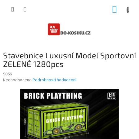
Přejít
NÁKUP
na
obsah
KOŠÍK
Stavebnice Luxusní Model Sportovní
ZELENÉ 1280pcs
9066
Průměrné
Neohodnoceno
Podrobnosti hodnocení
hodnocení
produktu
je
0,0
z
5
hvězdiček.