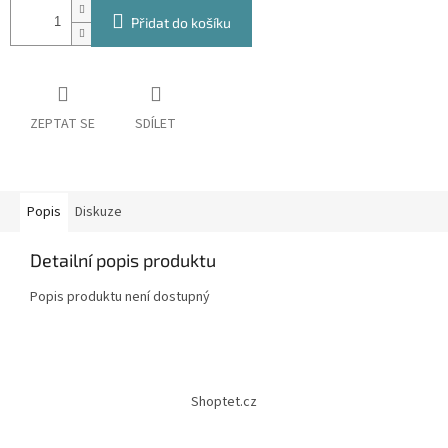
Přidat do košíku
ZEPTAT SE
SDÍLET
Popis
Diskuze
Detailní popis produktu
Popis produktu není dostupný
Z
á
Shoptet.cz
p
a