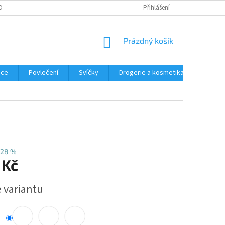
OBNÍCH ÚDAJŮ
REKLAMACE
Přihlášení
NÁKUPNÍ
Prázdný košík
KOŠÍK
ace
Povlečení
Svíčky
Drogerie a kosmetika
Obleče
–28 %
 Kč
e variantu