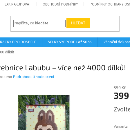
JAK NAKUPOVAT
OBCHODNÍ PODMÍNKY
PODMÍNKY OCHRANY OS
HLEDAT
RAČKY PRO DOSPĚLE
VELKY VYPRODEJ až 50 %
Vánoční dekor
0 dílků!
ebnice Labubu – více než 4000 dílků!
né
noceno
Podrobnosti hodnocení
ní
u
559 Kč
399
Měrná
Zvolt
cena:
ek.
Varianta