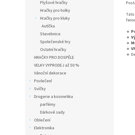
Plyšové hračky
Post
Hračky pro holky
Tato
Hračky pro kluky
fanou
Autíčka
🔹
P
Stavebnice
🔹
V
Společenské hry
🔹
M
🔹
V
Ostatní hračky
🔹 De
HRAČKY PRO DOSPĚLE
VELKY VYPRODEJ až 50 %
Vánoční dekorace
Povlečení
Svíčky
Drogerie a kosmetika
parfémy
Dárkové sady
Oblečení
Elektronika