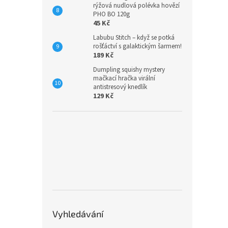
rýžová nudlová polévka hovězí
PHO BO 120g
45 Kč
Labubu Stitch – když se potká
rošťáctví s galaktickým šarmem!
189 Kč
Dumpling squishy mystery
mačkací hračka virální
antistresový knedlík
129 Kč
Vyhledávání