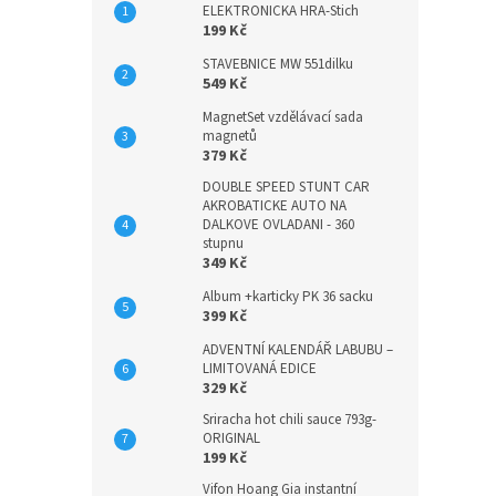
ELEKTRONICKA HRA-Stich
199 Kč
STAVEBNICE MW 551dilku
549 Kč
MagnetSet vzdělávací sada
magnetů
379 Kč
DOUBLE SPEED STUNT CAR
AKROBATICKE AUTO NA
DALKOVE OVLADANI - 360
stupnu
349 Kč
Album +karticky PK 36 sacku
399 Kč
ADVENTNÍ KALENDÁŘ LABUBU –
LIMITOVANÁ EDICE
329 Kč
Sriracha hot chili sauce 793g-
ORIGINAL
199 Kč
Vifon Hoang Gia instantní