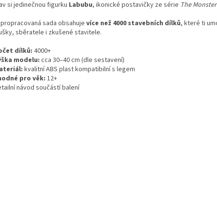
av si jedinečnou figurku
Labubu
, ikonické postavičky ze série
The Monster
 propracovaná sada obsahuje
více než 4000 stavebních dílků
, které ti u
šky, sběratele i zkušené stavitele.
očet dílků:
4000+
ýška modelu:
cca 30–40 cm (dle sestavení)
ateriál:
kvalitní ABS plast kompatibilní s legem
hodné pro věk:
12+
tailní návod součástí balení