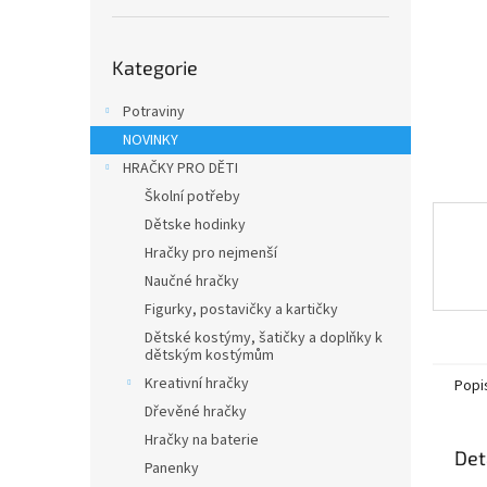
n
e
Přeskočit
l
Kategorie
kategorie
Potraviny
NOVINKY
HRAČKY PRO DĚTI
Školní potřeby
Dětske hodinky
Hračky pro nejmenší
Naučné hračky
Figurky, postavičky a kartičky
Dětské kostýmy, šatičky a doplňky k
dětským kostýmům
Kreativní hračky
Popi
Dřevěné hračky
Hračky na baterie
Det
Panenky