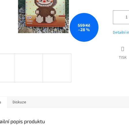
559 Kč
–28 %
Detailní 
TISK
s
Diskuze
ailní popis produktu