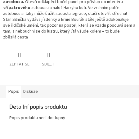
autobusu.
Otevři odklápěcí boční panel pro přístup do interiéru
třípatrového
autobusu a nalož Harryho kufr. Ve vrchním patře
autobusu si taky můžeš užít spoustu legrace, stačí otevřít střechu!
Stan Silnička vydává jízdenky a Ernie Bourák stále ještě zdokonaluje
své řidičské umění, tak pozor na postel, která se vzadu posouvá sem a
tam, a nebouchni se do lustru, který lítá všude kolem – to bude
zběsilá cesta
ZEPTAT SE
SDÍLET
Popis
Diskuze
Detailní popis produktu
Popis produktu není dostupný