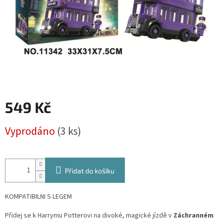
549 Kč
Měrná
Vyprodáno
(3 ks)
cena:
Přidat do košíku
KOMPATIBILNI S LEGEM
Přidej se k Harrymu Potterovi na divoké, magické jízdě v
Záchranném