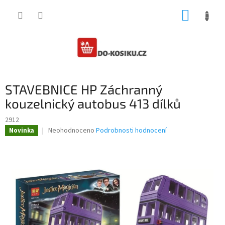
Přejít
NÁKUP
na
obsah
KOŠÍK
STAVEBNICE HP Záchranný
kouzelnický autobus 413 dílků
2912
Průměrné
Neohodnoceno
Podrobnosti hodnocení
Novinka
hodnocení
produktu
je
0,0
z
5
hvězdiček.