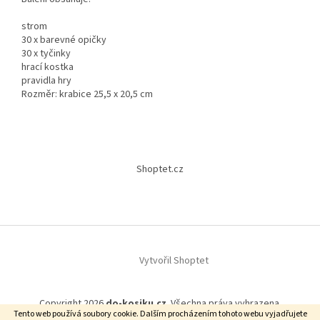
strom
30 x barevné opičky
30 x tyčinky
hrací kostka
pravidla hry
Rozměr: krabice 25,5 x 20,5 cm
Z
á
Shoptet.cz
p
a
t
í
Vytvořil Shoptet
Copyright 2026
do-kosiku.cz
. Všechna práva vyhrazena.
Tento web používá soubory cookie. Dalším procházením tohoto webu vyjadřujete