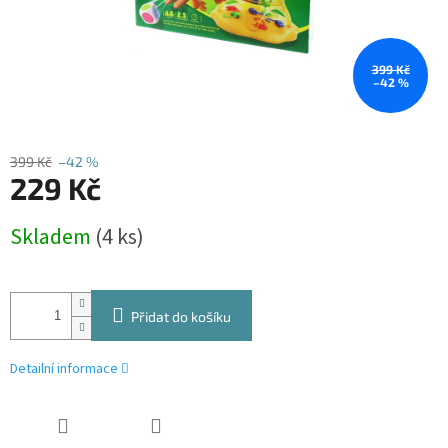
399 Kč
–42 %
399 Kč
–42 %
229 Kč
Měrná
Skladem
(4 ks)
cena:
Přidat do košíku
Detailní informace