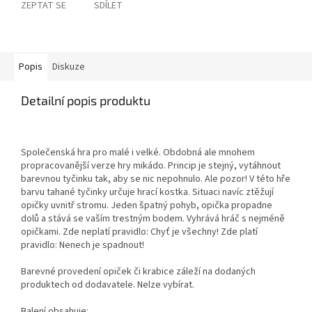
ZEPTAT SE
SDÍLET
Popis
Diskuze
Detailní popis produktu
Společenská hra pro malé i velké. Obdobná ale mnohem
propracovanější verze hry mikádo. Princip je stejný, vytáhnout
barevnou tyčinku tak, aby se nic nepohnulo. Ale pozor! V této hře
barvu tahané tyčinky určuje hrací kostka. Situaci navíc ztěžují
opičky uvnitř stromu. Jeden špatný pohyb, opička propadne
dolů a stává se vaším trestným bodem. Vyhrává hráč s nejméně
opičkami. Zde neplatí pravidlo: Chyť je všechny! Zde platí
pravidlo: Nenech je spadnout!
Barevné provedení opiček či krabice záleží na dodaných
produktech od dodavatele. Nelze vybírat.
Balení obsahuje: