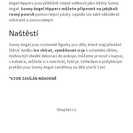
Angel Hippers jsou přibližně stejné velikosti jako běžný Sonny
Angel.
Sonny Angel Hippers můžete připevnit na jakýkoli
rovný povrch
pomocí lepicí pásky. Lepidlo lze také několikrát
odstranit a znovu nalepit.
Naštěstí
Sonny Angel jsou roztomilé figurky pro děti, které mají přinášet
štěstí. Andílci
lze sbírat, vyměňovat si je
s ostatními dětmi,
mohou být ideální dekorací do pokoje, můžeme je nosit v kapse,
v kabelce, můžete si s nimi hrát, fotit je. Vzhledem k pohyblivým
prvkům jsou Sonny Angel zaměřeny na děti starší 3 let.
*VZOR ZASÍLÁN NÁHODNĚ
Z
á
Shoptet.cz
p
a
t