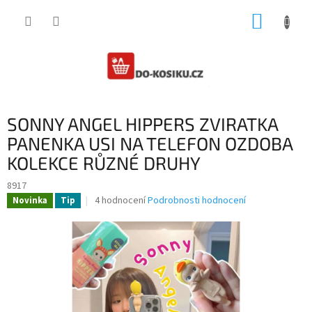
Přejít
NÁKUP
na
obsah
KOŠÍK
SONNY ANGEL HIPPERS ZVIRATKA
PANENKA USI NA TELEFON OZDOBA
KOLEKCE RŮZNÉ DRUHY
8917
Průměrné
4 hodnocení
Podrobnosti hodnocení
Novinka
Tip
hodnocení
produktu
je
3,0
z
5
hvězdiček.