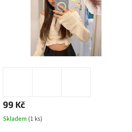
99 Kč
Měrná
Skladem
(1 ks)
cena: