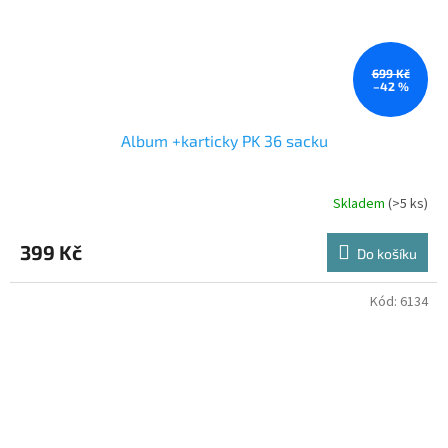
699 Kč
–42 %
Album +karticky PK 36 sacku
Skladem
(>5 ks)
399 Kč
Do košíku
Kód:
6134