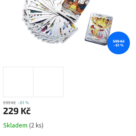
599 Kč
–61 %
599 Kč
–61 %
229 Kč
Měrná
Skladem
(2 ks)
cena: