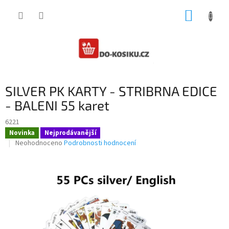
Přejít
NÁKUP
na
obsah
KOŠÍK
SILVER PK KARTY - STRIBRNA EDICE
- BALENI 55 karet
6221
Novinka
Nejprodávanější
Průměrné
Neohodnoceno
Podrobnosti hodnocení
hodnocení
produktu
je
0,0
z
5
hvězdiček.