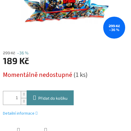
299 Kč
–36 %
299 Kč
–36 %
189 Kč
Měrná
Momentálně nedostupné
(1 ks)
cena:
Přidat do košíku
Detailní informace