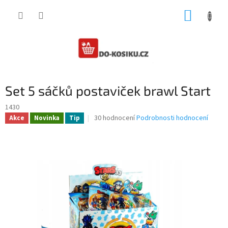
Přejít
NÁKUP
na
obsah
KOŠÍK
Set 5 sáčků postaviček brawl Start
1430
Průměrné
30 hodnocení
Podrobnosti hodnocení
Akce
Novinka
Tip
hodnocení
produktu
je
3,4
z
5
hvězdiček.