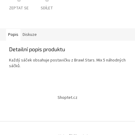
ZEPTAT SE
SDÍLET
Popis
Diskuze
Detailní popis produktu
Každý sáček obsahuje postavičku z Brawl Stars. Mix 5 náhodných
sáčků.
Z
á
Shoptet.cz
p
a
t
í