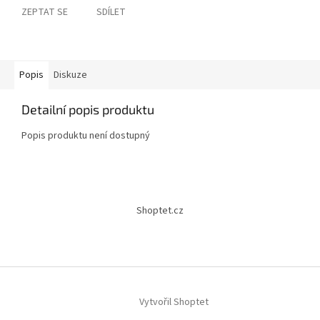
ZEPTAT SE
SDÍLET
Popis
Diskuze
Detailní popis produktu
Popis produktu není dostupný
Z
á
Shoptet.cz
p
a
t
í
Vytvořil Shoptet