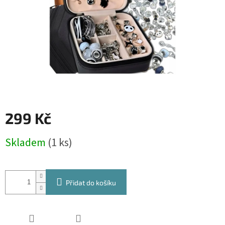
299 Kč
Měrná
Skladem
(1 ks)
cena:
Přidat do košíku