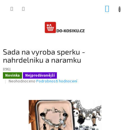
Přejít
NÁKUP
na
obsah
KOŠÍK
Sada na vyroba sperku -
nahrdelniku a naramku
8961
Novinka
Nejprodávanější
Průměrné
Neohodnoceno
Podrobnosti hodnocení
hodnocení
produktu
je
0,0
z
5
hvězdiček.