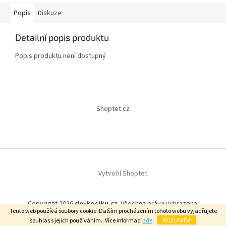
Popis
Diskuze
Detailní popis produktu
Popis produktu není dostupný
Z
á
Shoptet.cz
p
a
t
í
Vytvořil Shoptet
Copyright 2026
do-kosiku.cz
. Všechna práva vyhrazena.
Tento web používá soubory cookie. Dalším procházením tohoto webu vyjadřujete
souhlas s jejich používáním.. Více informací
zde
.
ROZUMÍM