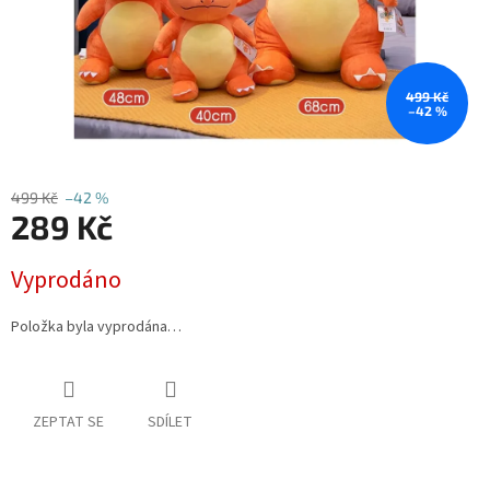
499 Kč
–42 %
499 Kč
–42 %
289 Kč
Měrná
Vyprodáno
cena:
Položka byla vyprodána…
ZEPTAT SE
SDÍLET