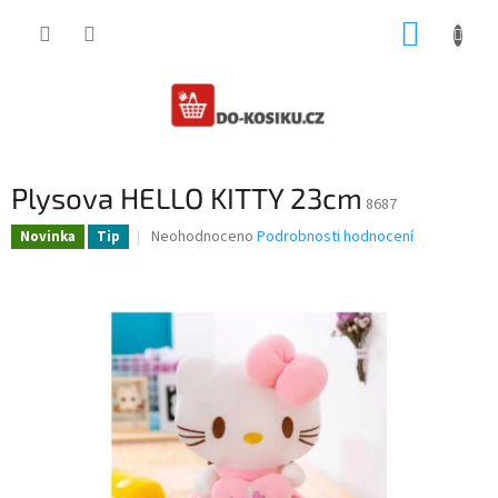
Přejít
NÁKUP
na
obsah
KOŠÍK
Plysova HELLO KITTY 23cm
8687
Průměrné
Neohodnoceno
Podrobnosti hodnocení
Novinka
Tip
hodnocení
produktu
je
0,0
z
5
hvězdiček.