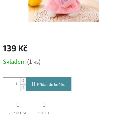
139 Kč
Měrná
Skladem
(1 ks)
cena:
Přidat do košíku
ZEPTAT SE
SDÍLET