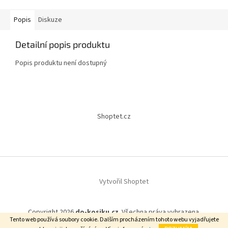
Popis
Diskuze
Detailní popis produktu
Popis produktu není dostupný
Z
á
Shoptet.cz
p
a
t
í
Vytvořil Shoptet
Copyright 2026
do-kosiku.cz
. Všechna práva vyhrazena.
Tento web používá soubory cookie. Dalším procházením tohoto webu vyjadřujete