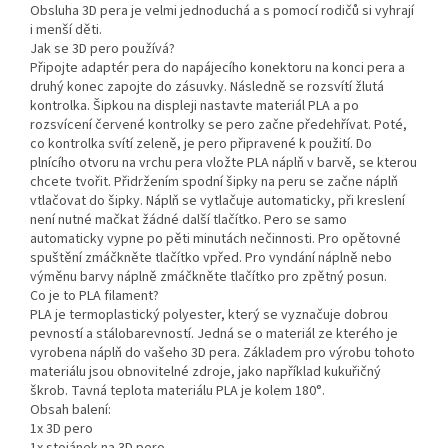
Obsluha 3D pera je velmi jednoduchá a s pomocí rodičů si vyhrají
i menší děti.
Jak se 3D pero používá?
Připojte adaptér pera do napájecího konektoru na konci pera a
druhý konec zapojte do zásuvky. Následně se rozsvítí žlutá
kontrolka. Šipkou na displeji nastavte materiál PLA a po
rozsvícení červené kontrolky se pero začne předehřívat. Poté,
co kontrolka svítí zeleně, je pero připravené k použití. Do
plnícího otvoru na vrchu pera vložte PLA náplň v barvě, se kterou
chcete tvořit. Přidržením spodní šipky na peru se začne náplň
vtlačovat do šipky. Náplň se vytlačuje automaticky, při kreslení
není nutné mačkat žádné další tlačítko. Pero se samo
automaticky vypne po pěti minutách nečinnosti. Pro opětovné
spuštění zmáčkněte tlačítko vpřed. Pro vyndání náplně nebo
výměnu barvy náplně zmáčkněte tlačítko pro zpětný posun.
Co je to PLA filament?
PLA je termoplastický polyester, který se vyznačuje dobrou
pevností a stálobarevností. Jedná se o materiál ze kterého je
vyrobena náplň do vašeho 3D pera. Základem pro výrobu tohoto
materiálu jsou obnovitelné zdroje, jako například kukuřičný
škrob. Tavná teplota materiálu PLA je kolem 180°.
Obsah balení:
1x 3D pero