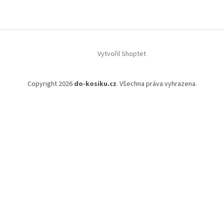
a
t
í
Vytvořil Shoptet
Copyright 2026
do-kosiku.cz
. Všechna práva vyhrazena.