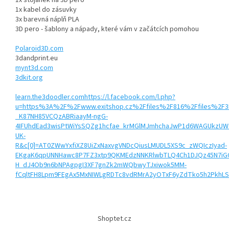
1x stojánek na 3D pero
1x kabel do zásuvky
3x barevná náplň PLA
3D pero - šablony a nápady, které vám v začátcích pomohou
Polaroid3D.com
3dandprint.eu
mynt3d.com
3dkit.org
learn.the3doodler.com
https://l.facebook.com/l.php?
u=https%3A%2F%2Fwww.exitshop.cz%2Ffiles%2F816%2Ffiles%2F3D
_K87NH85VCQzABRiaayM-ngG-
4IFUhdEad3wisPtWiYsSQZg1hcfae_krMGlMJmhchaJwP1d6WAGUkzUWT
UK-
R&c[0]=AT0ZWwYxfiXZ8UiZxNaxvgVNDcQiusLMUDL5XS9c_zWQIczIyad-
EKgaK6qpUNNHawc8P7FZ3xtp9QKMEdzNNKRlwbTLQ4Ch1DJQz45N7iGG
H_dJ4Ob9n6bNPAgpgI3XF7gnZk2mWQbwyTJxiwok5MM-
fCqltFH8Lpm9FEgAx5MxNIWLgRDTc8vdRMrA2yOTxF6yZdTko5h2PkhL
Z
á
Shoptet.cz
p