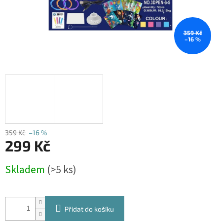
359 Kč
–16 %
359 Kč
–16 %
299 Kč
Měrná
Skladem
(>5 ks)
cena:
Přidat do košíku