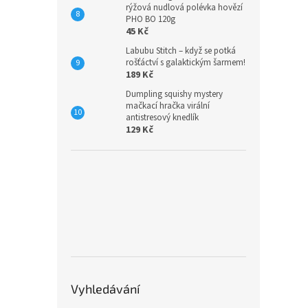
rýžová nudlová polévka hovězí
PHO BO 120g
45 Kč
Labubu Stitch – když se potká
rošťáctví s galaktickým šarmem!
189 Kč
Dumpling squishy mystery
mačkací hračka virální
antistresový knedlík
129 Kč
Vyhledávání