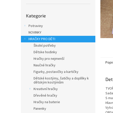
n
e
Přeskočit
l
Kategorie
kategorie
Potraviny
NOVINKY
HRAČKY PRO DĚTI
Školní potřeby
Dětske hodinky
Hračky pro nejmenší
Popi
Naučné hračky
Figurky, postavičky a kartičky
Dětské kostýmy, šatičky a doplňky k
Det
dětským kostýmům
TVOŘ
Kreativní hračky
Sada
Dřevěné hračky
S ma
Hračky na baterie
Hlav
Vytv
Panenky
OBSA