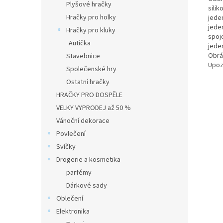
Plyšové hračky
sili
Hračky pro holky
jeden
jede
Hračky pro kluky
spoj
Autíčka
jeden
Obrá
Stavebnice
Upoz
Společenské hry
Ostatní hračky
HRAČKY PRO DOSPĚLE
VELKY VYPRODEJ až 50 %
Vánoční dekorace
Povlečení
Svíčky
Drogerie a kosmetika
parfémy
Dárkové sady
Oblečení
Elektronika