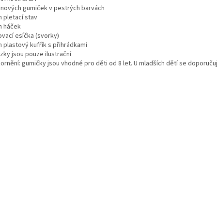
konových gumiček v pestrých barvách
 pletací stav
n háček
ovací esíčka (svorky)
 plastový kufřík s přihrádkami
zky jsou pouze ilustrační
ornění: gumičky jsou vhodné pro děti od 8 let. U mladších dětí se doporuč