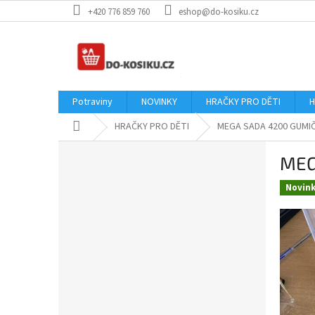
Přejít
+420 776 859 760
eshop@do-kosiku.cz
na
obsah
Potraviny
NOVINKY
HRAČKY PRO DĚTI
H
Domů
HRAČKY PRO DĚTI
MEGA SADA 4200 GUMIČ
P
MEG
o
s
Novin
t
r
a
n
n
í
p
a