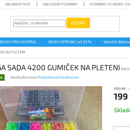
JAK NAKUPOVAT
OBCHODNÍ PODMÍNKY
PODMÍNKY OCHRANY OS
HLEDAT
RAČKY PRO DOSPĚLE
VELKY VYPRODEJ až 50 %
Vánoční dekor
EK NA PLETENI
A SADA 4200 GUMIČEK NA PLETENI
6410
Průměrné
Neohodnoceno
Podrobnosti hodnocení
ka
hodnocení
produktu
259 Kč
–
je
199
0,0
z
Měrná
Skla
5
cena:
hvězdiček.