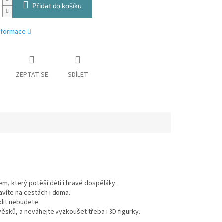
Přidat do košíku
informace
ZEPTAT SE
SDÍLET
m, který potěší děti i hravé dospěláky.
víte na cestách i doma.
dit nebudete.
ěsků, a neváhejte vyzkoušet třeba i 3D figurky.