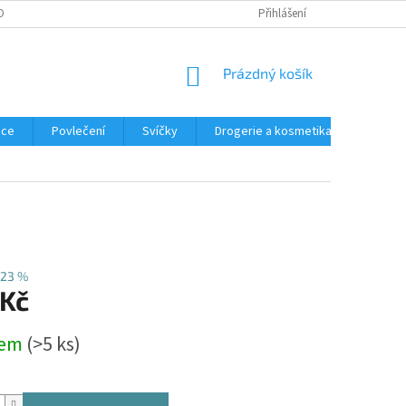
OBNÍCH ÚDAJŮ
REKLAMACE
Přihlášení
NÁKUPNÍ
Prázdný košík
KOŠÍK
ace
Povlečení
Svíčky
Drogerie a kosmetika
Obleče
23 %
 Kč
dem
(>5 ks)