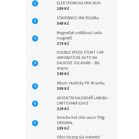
ELEKTRONICKA HRA-Stich
199 Kč
STAVEBNICE MW 551dilku
549 Kč
MagnetSet vzdělávací sada
magnetů
379 Kč
DOUBLE SPEED STUNT CAR
AKROBATICKE AUTO NA
DALKOVE OVLADANI - 360
stupnu
349 Kč
Album +karticky PK 36 sacku
399 Kč
ADVENTNÍ KALENDÁŘ LABUBU –
LIMITOVANÁ EDICE
329 Kč
Sriracha hot chili sauce 793g-
ORIGINAL
199 Kč
Vifon Hoang Gia instantní