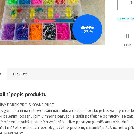
Detailní 
259 Kč
–23 %
TISK
s
Diskuze
ailní popis produktu
IVÝ DÁREK PRO ŠIKOVNÉ RUCE
 s gumičkami na duhové tkaní náramků a dalších šperků je bezvadným dárke
xi balením, obsahujícím v mnoha barvách a další potřebné pomůcky, se zaba
ně během dlouhých zimních večerů se díky pestrým gumičkám rozhodně nu
ářet můžete netradiční ozdoby, včetně prstenů, náramků, náušnic nebo přív
H MAXI SADY