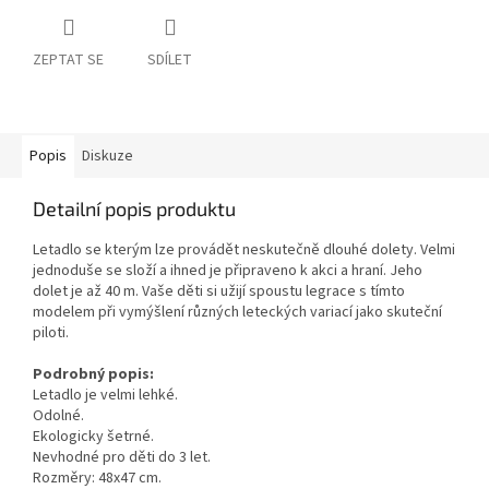
ZEPTAT SE
SDÍLET
Popis
Diskuze
Detailní popis produktu
Letadlo se kterým lze provádět neskutečně dlouhé dolety. Velmi
jednoduše se složí a ihned je připraveno k akci a hraní. Jeho
dolet je až 40 m. Vaše děti si užijí spoustu legrace s tímto
modelem při vymýšlení různých leteckých variací jako skuteční
piloti.
Podrobný popis:
Letadlo je velmi lehké.
Odolné.
Ekologicky šetrné.
Nevhodné pro děti do 3 let.
Rozměry: 48x47 cm.