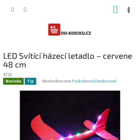
Přejít
NÁKUP
na
obsah
KOŠÍK
LED Svítící házecí letadlo – cervene
48 cm
4725
Průměrné
Neohodnoceno
Podrobnosti hodnocení
Novinka
Tip
hodnocení
produktu
je
0,0
z
5
hvězdiček.