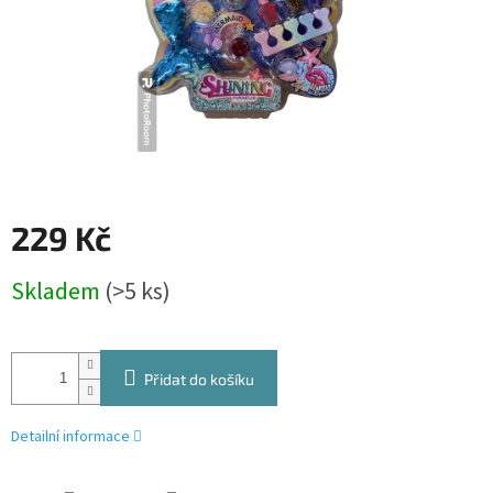
229 Kč
Měrná
Skladem
(>5 ks)
cena:
Přidat do košíku
Detailní informace