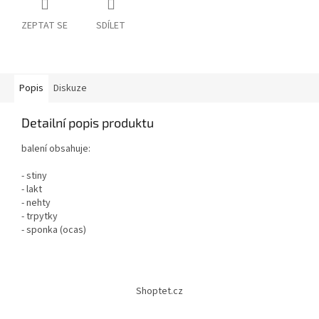
ZEPTAT SE
SDÍLET
Popis
Diskuze
Detailní popis produktu
balení obsahuje:
- stiny
- lakt
- nehty
-
trpytky
- sponka (ocas)
Z
á
Shoptet.cz
p
a