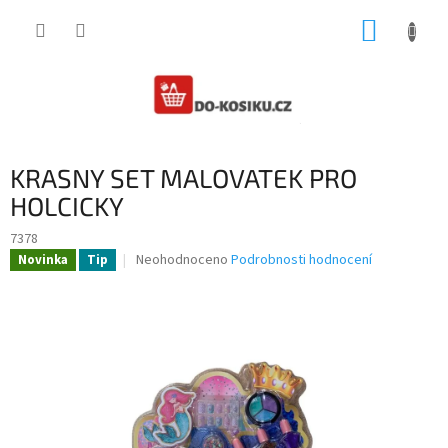
Přejít
NÁKUP
na
obsah
KOŠÍK
KRASNY SET MALOVATEK PRO
HOLCICKY
7378
Průměrné
Neohodnoceno
Podrobnosti hodnocení
Novinka
Tip
hodnocení
produktu
je
0,0
z
5
hvězdiček.