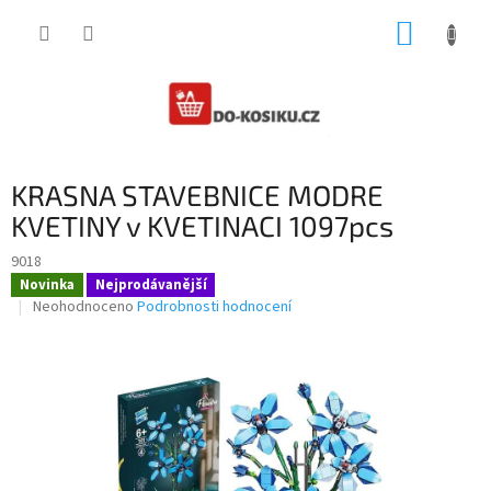
Přejít
NÁKUP
na
obsah
KOŠÍK
KRASNA STAVEBNICE MODRE
KVETINY v KVETINACI 1097pcs
9018
Novinka
Nejprodávanější
Průměrné
Neohodnoceno
Podrobnosti hodnocení
hodnocení
produktu
je
0,0
z
5
hvězdiček.