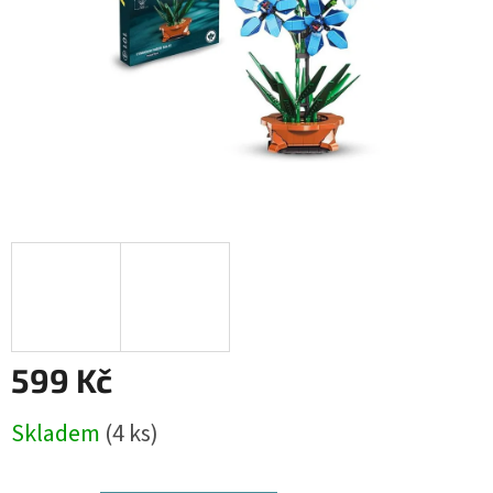
599 Kč
Měrná
Skladem
(4 ks)
cena: