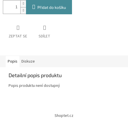
Přidat do košíku
ZEPTAT SE
SDÍLET
Popis
Diskuze
Detailní popis produktu
Popis produktu není dostupný
Z
á
Shoptet.cz
p
a