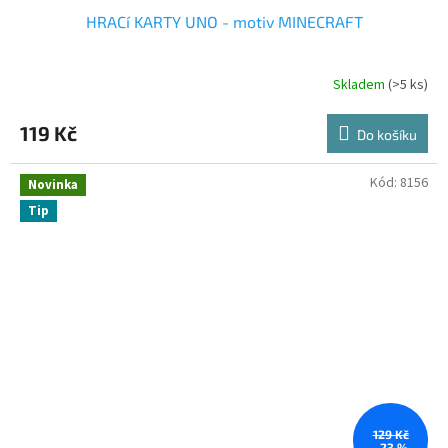
HRACí KARTY UNO - motiv MINECRAFT
Skladem
(>5 ks)
119 Kč
Do košíku
Kód:
8156
Novinka
Tip
129 Kč
–23 %