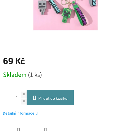
69 Kč
Měrná
Skladem
(1 ks)
cena:
Přidat do košíku
Detailní informace