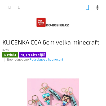
Přejít
NÁKUP
na
obsah
KOŠÍK
KLICENKA CCA 6cm velka minecraft
8250
Novinka
Nejprodávanější
Průměrné
Neohodnoceno
Podrobnosti hodnocení
hodnocení
produktu
je
0,0
z
5
hvězdiček.