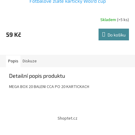
Fotbalove zlaté karticky Wolrd cup
Skladem
(>5 ks)
59 Kč
Do košíku
Popis
Diskuze
Detailní popis produktu
MEGA BOX 20 BALENI CCA PO 20 KARTICKACH
Z
á
Shoptet.cz
p
a