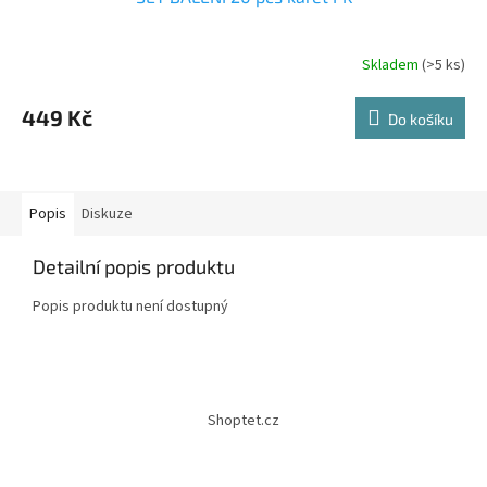
Skladem
(>5 ks)
449 Kč
Do košíku
Popis
Diskuze
Detailní popis produktu
Popis produktu není dostupný
Z
á
Shoptet.cz
p
a
t