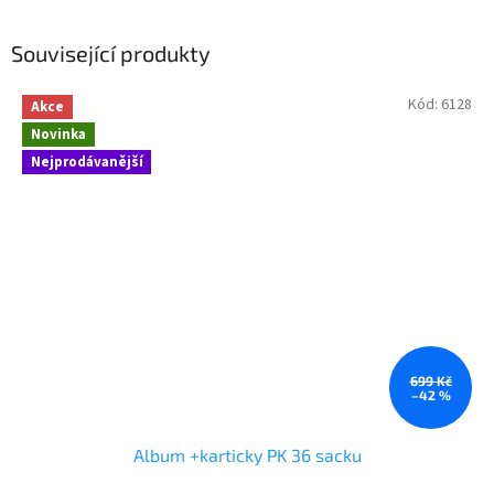
Související produkty
Kód:
6128
Akce
Novinka
Nejprodávanější
699 Kč
–42 %
Album +karticky PK 36 sacku