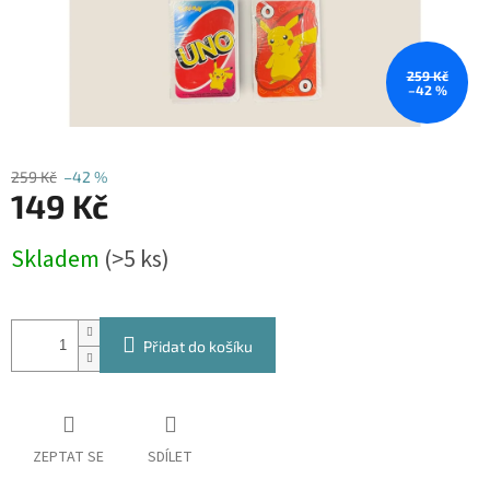
259 Kč
–42 %
259 Kč
–42 %
149 Kč
Měrná
Skladem
(>5 ks)
cena:
Přidat do košíku
ZEPTAT SE
SDÍLET