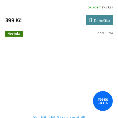
Skladem
(>5 ks)
399 Kč
Do košíku
Kód:
6194
Novinka
799 Kč
–43 %
SET BALENI 20 pcs karet PK