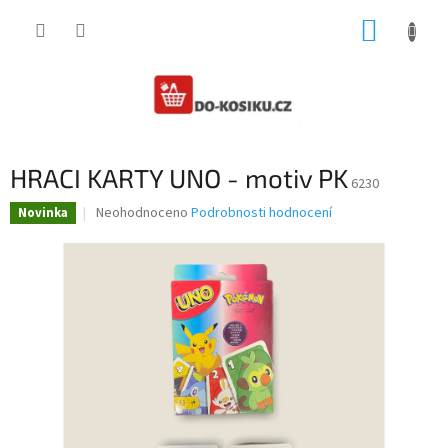
Přejít
NÁKUP
na
obsah
KOŠÍK
HRACI KARTY UNO - motiv PK
6230
Průměrné
Neohodnoceno
Podrobnosti hodnocení
Novinka
hodnocení
produktu
je
0,0
z
5
hvězdiček.